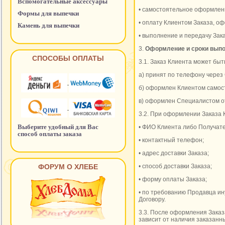
Вспомогательные аксессуары
• самостоятельное оформлени
Формы для выпечки
• оплату Клиентом Заказа, о
Камень для выпечки
• выполнение и передачу Зак
3.
Оформление и сроки выпо
СПОСОБЫ ОПЛАТЫ
3.1. Заказ Клиента может б
а) принят по телефону через
б) оформлен Клиентом самос
в) оформлен Специалистом о
3.2. При оформлении Заказа
Выберите удобный для Вас
• ФИО Клиента либо Получате
способ оплаты заказа
• контактный телефон;
• адрес доставки Заказа;
ФОРУМ О ХЛЕБЕ
• способ доставки Заказа;
• форму оплаты Заказа;
• по требованию Продавца и
Договору.
3.3. После оформления Заказ
зависит от наличия заказанн