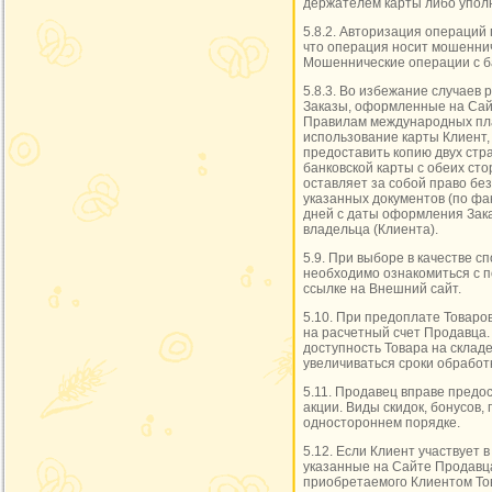
держателем карты либо упол
5.8.2. Авторизация операций 
что операция носит мошеннич
Мошеннические операции с ба
5.8.3. Во избежание случаев
Заказы, оформленные на Сай
Правилам международных плат
использование карты Клиент,
предоставить копию двух стр
банковской карты с обеих ст
оставляет за собой право бе
указанных документов (по фа
дней с даты оформления Зака
владельца (Клиента).
5.9. При выборе в качестве с
необходимо ознакомиться с п
ссылке на Внешний сайт.
5.10. При предоплате Товаро
на расчетный счет Продавца.
доступность Товара на складе
увеличиваться сроки обработк
5.11. Продавец вправе предос
акции. Виды скидок, бонусов,
одностороннем порядке.
5.12. Если Клиент участвует 
указанные на Сайте Продавца
приобретаемого Клиентом То