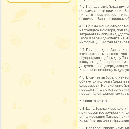
4.5. При доставке Заказ вруч
невозможности получения Зак
лицу, готовому предоставить 
стоимость Заказа в полном о
4.6. Во избежание случаев мо
настоящего Договора, при вр
затребовать документ, удост
Получателем документа на кв
информации Получателя (раз
4.7. При передаче Заказа Кли
комплектность и ассортимент
осуществляющий выдачу Това
консультаций по принципам ф
документе, подтверждающем п
Клиента к внешнему виду и уп
4.8. В случае выбора Клиенто
обязуется получить Заказ в 
самовывоза. Неполучение Зак
продажи и является основани
предоплачен, денежные средс
5.
Оплата Товара
5.1. Цена Товара указываетс
при первой возможности инф
аннулирования Заказа. При н
Заказ был оплачен, Продавец
5.2. Продавец вправе измени