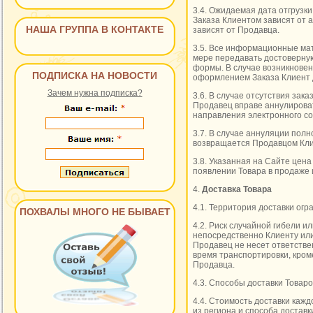
3.4. Ожидаемая дата отгрузк
Заказа Клиентом зависят от 
НАША ГРУППА В КОНТАКТЕ
зависят от Продавца.
3.5. Все информационные мат
мере передавать достоверную
формы. В случае возникновен
ПОДПИСКА НА НОВОСТИ
оформлением Заказа Клиент 
Зачем нужна подписка?
3.6. В случае отсутствия зак
Продавец вправе аннулироват
направления электронного со
3.7. В случае аннуляции пол
возвращается Продавцом Кли
3.8. Указанная на Сайте цена
появлении Товара в продаже 
4.
Доставка Товара
4.1. Территория доставки ог
ПОХВАЛЫ МНОГО НЕ БЫВАЕТ
4.2. Риск случайной гибели 
непосредственно Клиенту или
Продавец не несет ответстве
время транспортировки, кром
Продавца.
4.3. Способы доставки Товар
4.4. Стоимость доставки каж
из региона и способа доставк