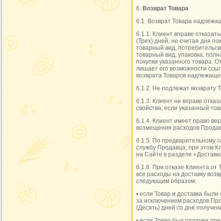
6.
Возврат Товара
6.1. Возврат Товара надлежащ
6.1.1. Клиент вправе отказать
(Трех) дней, не считая дня п
товарный вид, потребительски
товарный вид, упаковка, пол
покупки указанного товара. О
лишает его возможности ссыл
возврата Товаров надлежащег
6.1.2. Не подлежат возврату
6.1.3. Клиент не вправе отк
свойства, если указанный то
6.1.4. Клиент имеет право в
возмещения расходов Продавц
6.1.5. По предварительному 
службу Продавца, при этом К
на Сайте в разделе «Доставк
6.1.6. При отказе Клиента от
все расходы на доставку воз
следующим образом:
• если Товар и доставка был
за исключением расходов Про
(Десять) дней со дня получе
• если Товар был оплачен пре