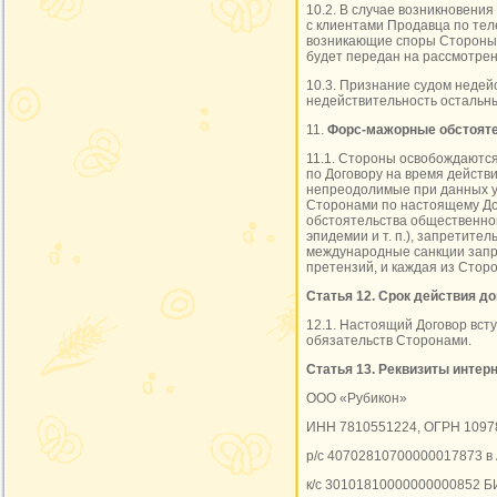
10.2. В случае возникновени
с клиентами Продавца по тел
возникающие споры Стороны 
будет передан на рассмотрен
10.3. Признание судом недей
недействительность остальн
11.
Форс-мажорные обстояте
11.1. Стороны освобождаютс
по Договору на время дейст
непреодолимые при данных у
Сторонами по настоящему Дого
обстоятельства общественно
эпидемии и т. п.), запретит
международные санкции запре
претензий, и каждая из Стор
Статья 12. Срок действия до
12.1. Настоящий Договор вст
обязательств Сторонами.
Статья 13. Реквизиты интерн
ООО «Рубикон»
ИНН 7810551224, ОГРН 1097
р/с 40702810700000017873 в
к/с 30101810000000000852 Б