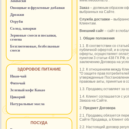
www.hlebdoma.ru .
Закваски
Овощные и фруктовые добавки
Заказ
– должным образом офо
выбранных на Сайте.
Дрожжи
Служба доставки
– выбранно
Отруби
Клиентам.
Солод, заварки
Внешний сайт
– сайт в глоба
Зерновые смеси и посыпки,
1.
Общие положения
семена
1.1. В соответствии со стать
Безглютеновые, безбелковые
публичной офертой, и в случ
смеси
оферты, осуществляет оплату
пунктом 3 статьи 438 ГК РФ,
заключению Договора на усло
ЗДОРОВОЕ ПИТАНИЕ
1.2. К отношениям между Кл
"О защите прав потребителей"
Иван-чай
утвержденные Постановление
правовые акты, принятые в со
Фиточай
1.3. Продавец оставляет за 
Зеленый кофе Какао
1.4. Клиент соглашается с у
Цикорий
Заказа на Сайте.
Натуральные масла
2.
Предмет Договора
2.1. Продавец обязуется пер
Сайте Продавца, а Клиент об
ПОСУДА
2.2. Настоящий договор регу