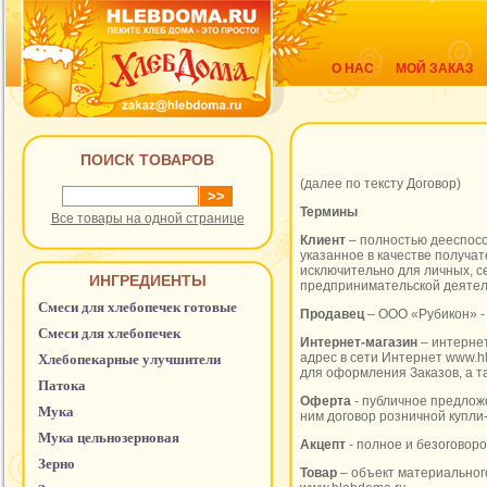
О НАС
МОЙ ЗАКАЗ
ПОИСК ТОВАРОВ
(далее по тексту Договор)
Термины
Все товары на одной странице
Клиент
– полностью дееспосо
указанное в качестве получа
исключительно для личных, с
ИНГРЕДИЕНТЫ
предпринимательской деятел
Смеси для хлебопечек готовые
Продавец
– ООО «Рубикон» -
Смеси для хлебопечек
Интернет-магазин
– интернет
адрес в сети Интернет www.h
Хлебопекарные улучшители
для оформления Заказов, а т
Патока
Оферта
- публичное предлож
Мука
ним договор розничной купли
Мука цельнозерновая
Акцепт
- полное и безоговор
Зерно
Товар
– объект материального