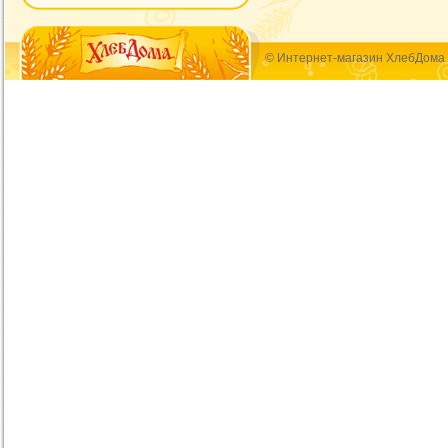
© Интернет-магазин ХлебДома