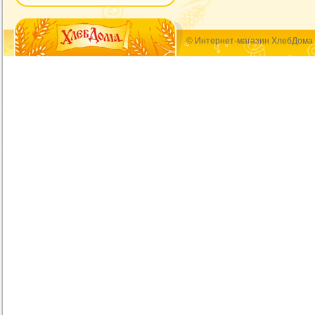
© Интернет-магазин ХлебДома