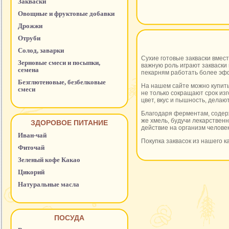
Закваски
Овощные и фруктовые добавки
Дрожжи
Отруби
Солод, заварки
Сухие готовые закваски вмес
Зерновые смеси и посыпки,
важную роль играют закваск
семена
пекарням работать более эф
Безглютеновые, безбелковые
На нашем сайте можно купить
смеси
не только сокращают срок изг
цвет, вкус и пышность, дела
Благодаря ферментам, содерж
же хмель, будучи лекарствен
ЗДОРОВОЕ ПИТАНИЕ
действие на организм человек
Иван-чай
Покупка заквасок из нашего к
Фиточай
Зеленый кофе Какао
Цикорий
Натуральные масла
ПОСУДА