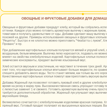
ОВОЩНЫЕ И ФРУКТОВЫЕ ДОБАВКИ ДЛЯ ДОМАШ
Овощные и фруктовые добавки придадут хлебу, который вы собрались испе
оттенки. Каждое утро можно готовить ароматную выпечку с жареным луком
томатами и получать удовольствие от еды. Добавки сделают вашу выпечку не
похожей на другие. Примеры использования овощных и фруктовых хлопьев 
"Рецепты". Быстро и не хлопотно можно приготовить "Чиабатта с луком", Х
Прованс" и пр.
При добавлении картофельных хлопьев получается мягкий и упругий хлеб,
воздушным, белым мякишем. Выпечка легко нарезается, подавать ее можно 
влияет на свойства хлебобулочных изделий. Картофельные хлопья полнос
химические консерванты, придают выпечке изысканный вкус.
Хлеб остается вкусным и эластичным, не черствеет в течение трех дней. 
счет того, что картофельные хлопья впитывают больше жидкости, по сравне
спешите добавлять много воды. Тесто станет мягким, как только вы его хор
Качественные картофельные хлопья помогут вам приготовить вкусную выпе
Добавка Жареный лук позволяет готовить луковый хлеб и другие хлебобул
время на резку и жарку лука. Высококачественная смесь упрощает готовку 
с легкостью заменит 1 кг свежего. Готовить ароматную выпечку очень просто
требуется дополнительной обработки. Жареный лук улучшает вкус выпечки
вкуснейшие блюда.
Великолепно сочетается с хлебобулочными изделиями красная паприка. Х
пряный вкус. Готовый продукт получают из высушенных красных перцев. Вам