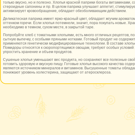
только вкусно, но и полезно. Хлопья красной паприки богаты витаминами, 
стероидные сапонины и пр. В целом паприка улучшает аппетит, стимулируе
активизирует кровообращение, обладает обезболивающим действием.
Деликатесная паприка имеет ярко-красный цвет, обладает жгучим ароматом
оттенком горечи. Если хлопья потемнели, значит, пора покупать новые. Хр
необходимо в темном, сухом месте, в закрытой таре.
Попробуйте хлеб с томатными хлопьями, есть много отличных рецептов, п
сытную выпечку, с особыми пряными нотками. Готовый продукт не содержит
применяются генетически модифицированные технологии. В составе хлопье
Помидоры относятся к скоропортящимся овощам, требуют особых условий 
упростить хранение и объем продуктов.
Сушеные хлопья уменьшают вес продукта, но сохраняют все полезные свойс
готовить здоровую и вкусную пищу. Готовые хлопья высокого качества соде
являются источником минералов и витаминов. Высушенные томаты облада
понижают уровень холестерина, защищают от атеросклероза.