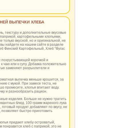
НЕЙ ВЫПЕЧКИ ХЛЕБА
чь, текстуру и дополнительные вкусовые
, паприкой, картофельными хлопьями,
 только вкусной, но и оригинальной, не
вы найдете на нашем сайте в разделе
леб Финский Картофельный, Хлеб "Фугас
 с похрустывающей корочкой и
к чаю или к супу. Добавка положительно
тью заменяют разрыхлители и
Ароматная выпечка меньше крошится, за
нию с мукой. При замесе теста, не
ошо промесите, хлопья впитают воду.
чку и разнообразить рацион.
очные изделия. Больше не нужно тратить
пикантных блюд. 100 грамм жареного лука
, готовый продукт добавляют по вкусу, не
, позволяет быстро приготовить
лопья придают хлебу островатый,
 понравится хлеб с паприкой, это не