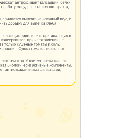
содержат антиоксидант капсаицин, белки,
т работу желудочно-кишечного тракта,
, придается выпечке изысканный вкус, с
анить добавку для выпечки хлеба
озволяющих приготовить оригинальную и
 консервантов, при изготовлении не
в только сушеные томаты и соль.
хранения. Сушка томатов позволяет
тва томатов. У вас есть возможность
ржат биологически активные компоненты,
ют антиоксидантными свойствами,