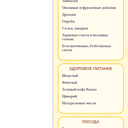
Закваски
Овощные и фруктовые добавки
Дрожжи
Отруби
Солод, заварки
Зерновые смеси и посыпки,
семена
Безглютеновые, безбелковые
смеси
ЗДОРОВОЕ ПИТАНИЕ
Иван-чай
Фиточай
Зеленый кофе Какао
Цикорий
Натуральные масла
ПОСУДА