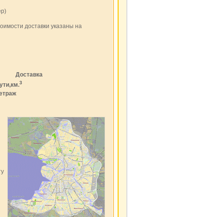
ер)
тоимости доставки указаны на
Доставка
3
ути,км.
етраж
ту