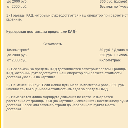
до 2000 руб.
300
руб. (курьер)
от 2000 руб.
бесплатно
(курь
1 - Границы КАД, которыми руководствуется наш оператор при расчете с
картинке.
1
Курьерская доставка за пределами КАД
Стоимость
2
Километраж
30
руб.
*
Длина п
до 2000 руб.
350
руб. +
Килом
от 2000 руб.
Километраж
1 - Все заказы за пределы КАД доставляются автотранспортом. Границы
КАД, которыми руководствуется наш оператор при расчете стоимости
доставки указаны на картинке.
2 - Не менее 350 руб. Если Длина пути мала, километраж равен 350 руб.
Именно так мы оцениваем стоимость выезда за пределы КАД.
3 - Измеряется длина маршрута движения по карте. Измеряется
расстояние от границы КАД (на картинке) ближайших к населенному пунк
доставки шоссе или автомагистрали до населенного пункта места
доставки.