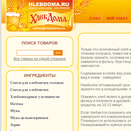
О НАС
МОЙ ЗАКАЗ
ПОИСК ТОВАРОВ
Только что испеченный хлеб 
течение получаса, поместив 
буханку храните, положив ее 
Все товары на одной странице
заверните в фольгу. Хрустящ
смягчается.
Содержание в хлебе яиц уско
ИНГРЕДИЕНТЫ
мед и изюм - замедляют.
Смеси для хлебопечек готовые
Наиболее оптимальный срок х
храните его в холодильнике: 
Смеси для хлебопечек
Хлебопекарные улучшители
Освежить хлеб можно в духовк
фольгу и положите в духовой
Патока
градусов, на 10-15 минут.
Мука
Если требуется сохранить хл
заморозьте его в морозильной
Мука цельнозерновая
Планируется использовать хле
Зерно
Размораживайте нужное колич