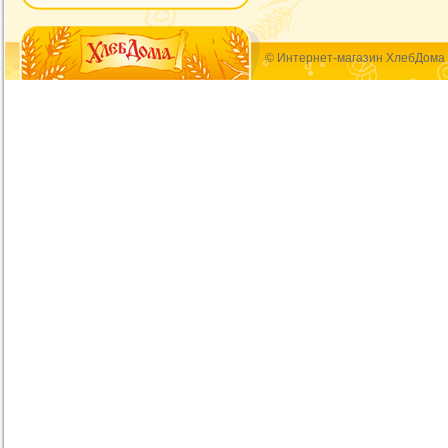
© Интернет-магазин ХлебДома