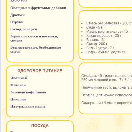
Закваски
Овощные и фруктовые добавки
Дрожжи
Отруби
Смесь безбелковая
- 250 г.
Сода - 5 г
Солод, заварки
Масло растительное- 45 г
Какао-порошок - 25 г
Зерновые смеси и посыпки,
Ваниль - 5 г
семена
Сахар- 200 г
Безглютеновые, безбелковые
Белый уксус - 7 г
смеси
Вода - 250 мл. ледяная
ЗДОРОВОЕ ПИТАНИЕ
Смешать 45 г растительного м
Иван-чай
250 мл ледяной воды, 7 г бело
Фиточай
Полученное тесто выложить в
Зеленый кофе Какао
Этот рецепт можно использов
Цикорий
Содержание белка в порции пи
Натуральные масла
ПОСУДА