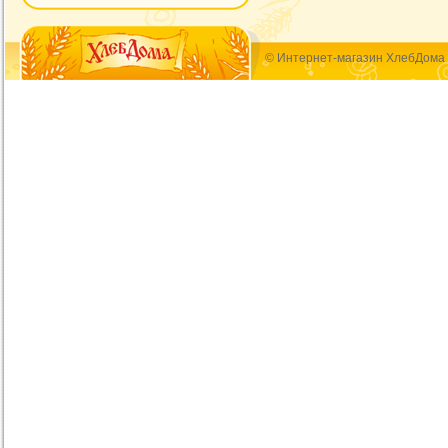
© Интернет-магазин ХлебДома