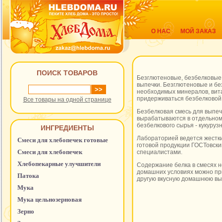
О НАС
МОЙ ЗАКАЗ
ПОИСК ТОВАРОВ
Безглютеновые, безбелковые
выпечки. Безглютеновые и бе
необходимых минералов, вита
придерживаться безбелковой
Все товары на одной странице
Безбелковая смесь для выпечк
вырабатываются в отдельном
безбелкового сырья - кукуруз
ИНГРЕДИЕНТЫ
Лабораторией ведется жестки
Смеси для хлебопечек готовые
готовой продукции ГОСТовс
Смеси для хлебопечек
специалистами.
Хлебопекарные улучшители
Содержание белка в смесях н
домашних условиях можно при
Патока
другую вкусную домашнюю вы
Мука
Мука цельнозерновая
Зерно