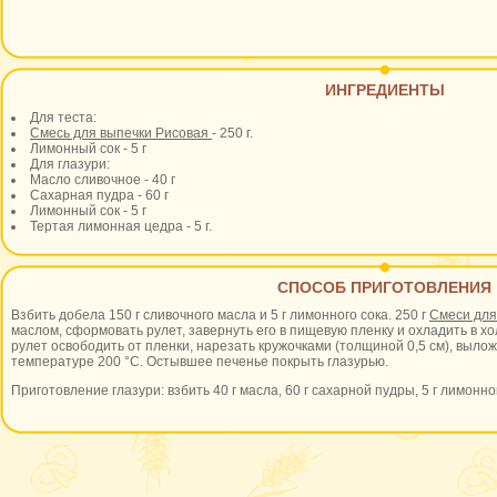
ИНГРЕДИЕНТЫ
Для теста:
Смесь для выпечки Рисовая
- 250 г.
Лимонный сок - 5 г
Для глазури:
Масло сливочное - 40 г
Сахарная пудра - 60 г
Лимонный сок - 5 г
Тертая лимонная цедра - 5 г.
СПОСОБ ПРИГОТОВЛЕНИЯ
Взбить добела 150 г сливочного масла и 5 г лимонного сока. 250 г
Смеси для
маслом, сформовать рулет, завернуть его в пищевую пленку и охладить в хо
рулет освободить от пленки, нарезать кружочками (толщиной 0,5 см), вылож
температуре 200 °С. Остывшее печенье покрыть глазурью.
Приготовление глазури: взбить 40 г масла, 60 г сахарной пудры, 5 г лимонно