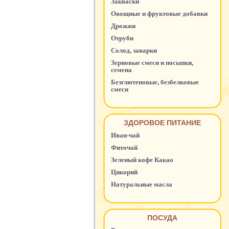
Закваски
Овощные и фруктовые добавки
Дрожжи
Отруби
Солод, заварки
Зерновые смеси и посыпки,
семена
Безглютеновые, безбелковые
смеси
ЗДОРОВОЕ ПИТАНИЕ
Иван-чай
Фиточай
Зеленый кофе Какао
Цикорий
Натуральные масла
ПОСУДА