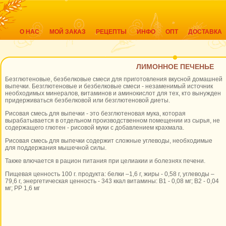
О НАС
МОЙ ЗАКАЗ
РЕЦЕПТЫ
ИНФО
ОПТ
ДОСТАВКА
ЛИМОННОЕ ПЕЧЕНЬЕ
Безглютеновые, безбелковые смеси для приготовления вкусной домашней
выпечки. Безглютеновые и безбелковые смеси - незаменимый источник
необходимых минералов, витаминов и аминокислот для тех, кто вынужден
придерживаться безбелковой или безглютеновой диеты.
Рисовая смесь для выпечки - это безглютеновая мука, которая
вырабатывается в отдельном производственном помещении из сырья, не
содержащего глютен - рисовой муки с добавлением крахмала.
Рисовая смесь для выпечки содержит сложные углеводы, необходимые
для поддержания мышечной силы.
Также влючается в рацион питания при целиакии и болезнях печени.
Пищевая ценность 100 г. продукта: белки –1,6 г, жиры - 0,58 г, углеводы –
79,6 г, энергетическая ценность - 343 ккал витамины: В1 - 0,08 мг; В2 - 0,04
мг; РР 1,6 мг