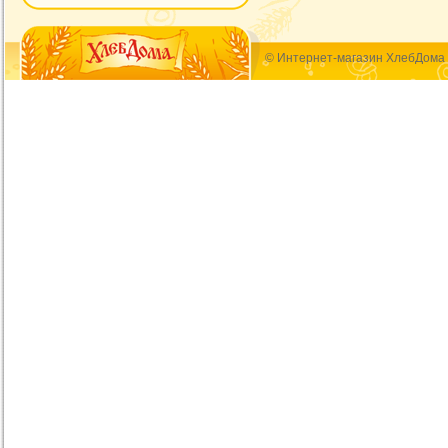
© Интернет-магазин ХлебДома