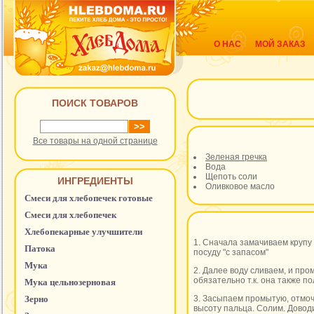
О НАС
МОЙ ЗАКАЗ
ПОИСК ТОВАРОВ
Все товары на одной странице
Зеленая гречка
Вода
Щепоть соли
ИНГРЕДИЕНТЫ
Оливковое масло
Смеси для хлебопечек готовые
Смеси для хлебопечек
Хлебопекарные улучшители
1. Сначала замачиваем крупу 
Патока
посуду "с запасом"
Мука
2. Далее воду сливаем, и пром
обязательно т.к. она также по
Мука цельнозерновая
Зерно
3. Засыпаем промытую, отмоче
высоту пальца. Солим. Довод