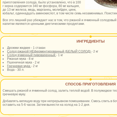
приготовления солода, было установлено, что в 100
г зерна содержится 340 мг фосфора, 80 мг кальция,
до 13 мг железа, медь, марганец, молибден, цинк,
кобальт, одиннадцать аминокислот, в том числе семь незаменимых. Поистин
Все это лишний раз убеждает нас в том, что ржаной и ячменный солодовый
напитки являются ценными диетическими продуктами.
ИНГРЕДИЕНТЫ
Дрожжи жидкие - 1 стакан
Солод ржаной НЕферментированный (БЕЛЫЙ СОЛОД)
- 2 кг
Солод ячменный пивоваренный
- 1 кг
Ржаная мука - 8 кг
Пшеничная мука - 2 кг
Гречневая мука
- 2 кг
Вода - 30 л.
СПОСОБ ПРИГОТОВЛЕНИЯ
Смешать ржаной и ячменный солод, залить теплой водой. В полужидкое те
гречневую муку.
Добавлять кипящую воду при непрерывном помешивании. Смесь слить в боч
оставить на 5-6 часов. Затем вынести на холод на 1-2 дня.