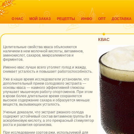
О НАС
МОЙ ЗАКАЗ
РЕЦЕПТЫ
ИНФО
ОПТ
ДОСТАВКА
КВАС
Целительные свойства кваса объясняются
наличием в нем молочной кислоты, витаминов,
аминокислот, сахаров, микроэлементов и
ферментов.
Именно квас лучше всего утоляет голод и жажду,
снимает усталость и повышает работоспособность.
Уже в наше время исследователи установили, что
дополнительный прием солодового экстракта —
основы кваса — намного эффективней глюкозы
улучшает мышечную работу спортсменов. При этом
в крови более длительное время сохраняется
высокое содержание сахара и образуется меньше
веществ, вызывающих усталость.
Ученые доказали, что экстракт ржаного солода
содержит устойчивый состав витаминов группы В и
аскорбиновую кислоту, а это прекрасный стимулятор
роста и развития организма.
При исследовании сортов ржи, используемой для