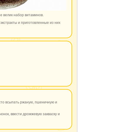
е велик набор витаминов.
 экстракты и приготовленные из них
сто всыпать ржаную, пшеничную и
онок, ввести дрожжевую закваску и