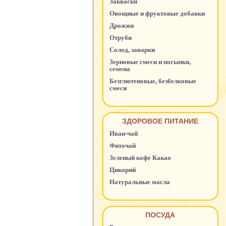
Закваски
Овощные и фруктовые добавки
Дрожжи
Отруби
Солод, заварки
Зерновые смеси и посыпки,
семена
Безглютеновые, безбелковые
смеси
ЗДОРОВОЕ ПИТАНИЕ
Иван-чай
Фиточай
Зеленый кофе Какао
Цикорий
Натуральные масла
ПОСУДА