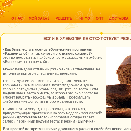
О НАС
МОЙ ЗАКАЗ
РЕЦЕПТЫ
ИНФО
ОПТ
ДОСТАВКА
ЕСЛИ В ХЛЕБОПЕЧКЕ ОТСУТСТВУЕТ РЕЖ
«Как быть, если в моей хлебопечке нет программы
«Ржаной хлеб», а так хочется его испечь самому?»
-
этот вопрос один из наиболее часто задаваемых в рубрике
«Вопросы» на нашем сайте.
Можно печь дома отличный ржаной хлеб в хлебопечке, не
используя при этом специальных программ.
Ржаная мука более "тяжелая" и содержит меньше
клейковины, чем пшеничная, поэтому дрожжам нужно
хорошо потрудиться, чтобы поднять ржаное тесто. Если
поднявшееся тесто обмять, то второй раз оно просто не
сможет набрать необходимый объем. Поэтому цель
хлебопека - не допустить второго замеса теста.
Помочь в этом могут две программы, как правило,
присутствующие практически во всех моделях хлебопечей:
режим
«Дрожжевое тесто»
(программа осуществляет
замес и первичный подъем теста) и режим
«Выпечка»
.
Вот простой алгоритм выпечки домашнего ржаного хлеба без использо