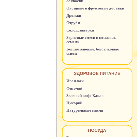
Закваски
Овощные и фруктовые добавки
Дрожжи
Отруби
Солод, заварки
Зерновые смеси и посыпки,
семена
Безглютеновые, безбелковые
смеси
ЗДОРОВОЕ ПИТАНИЕ
Иван-чай
Фиточай
Зеленый кофе Какао
Цикорий
Натуральные масла
ПОСУДА