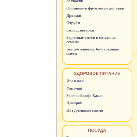
Закваски
Овощные и фруктовые добавки
Дрожжи
Отруби
Солод, заварки
Зерновые смеси и посыпки,
семена
Безглютеновые, безбелковые
смеси
ЗДОРОВОЕ ПИТАНИЕ
Иван-чай
Фиточай
Зеленый кофе Какао
Цикорий
Натуральные масла
ПОСУДА