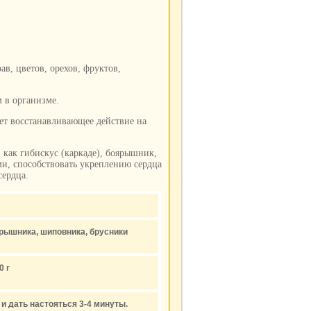
в, цветов, орехов, фруктов,
 в организме.
ет восстанавливающее действие на
 как гибискус (каркаде), боярышник,
и, способствовать укреплению сердца
сердца.
ярышника, шиповника, брусники
0 г
и дать настояться 3-4 минуты.