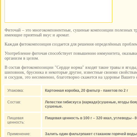
Фиточай – это многокомпонентные, сушеные композиции полезных тра
имеющие приятный вкус и аромат.
Каждая фитокомпозиция создается для решения определённых проблем
Употребление фиточая способствует повышению иммунитета, оказыва
организм в целом.
В состав фитокомпозиции "Сердце норма" входят такие травы и ягоды,
шиповник, брусника и некоторые другие, известные своими свойствам
и сосудов, это несомненно, благотворно скажется на здоровье Вашего 
Упаковка:
Картонная коробка, 20 фильтр - пакетов по 2 г
Состав:
Лепестки гибискуса (каркаде)сушеные, ягоды бо
сушеные.
Пищевая
Пищевая ценность в 100 г – 320 ккал, углеводы - 8
ценность:
Применение:
Залить один фильтрпакет стаканом горячей воды 