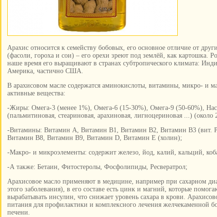
Арахис относится к семейству бобовых, его основное отличие от друг
(фасоли, гороха и сои) – его орехи зреют под землёй, как картошка. 
наше время его выращивают в странах субтропического климата: Инди
Америка, частично США.
В арахисовом масле содержатся аминокислоты, витамины, микро- и м
активные вещества:
-Жиры: Омега-3 (менее 1%), Омега-6 (15-30%), Омега-9 (50-60%), 
(пальмитиновая, стеариновая, арахиновая, лигноцериновая ...) (около 
-Витамины: Витамин А, Витамин В1, Витамин В2, Витамин В3 (вит. 
Витамин В8, Витамин В9, Витамин D, Витамин Е (холин);
-Макро- и микроэлементы: содержит железо, йод, калий, кальций, коба
-А также: Бетаин, Фитостеролы, Фосфолипиды, Ресвератрол;
Арахисовое масло применяют в медицине, например при сахарном диа
этого заболевания), в его составе есть цинк и магний, которые помог
вырабатывать инсулин, что снижает уровень сахара в крови. Арахисов
питания для профилактики и комплексного лечения желчекаменной бо
печени.