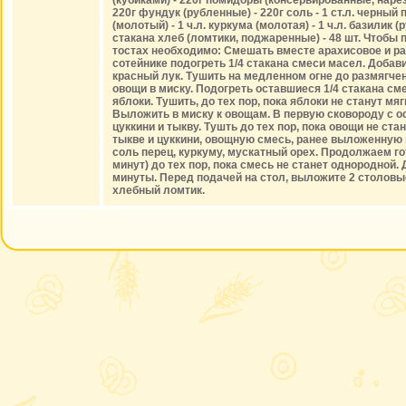
(кубиками) - 220г помидоры (консервированные, нарез
220г фундук (рубленные) - 220г соль - 1 ст.л. черный п
(молотый) - 1 ч.л. куркума (молотая) - 1 ч.л. базилик 
стакана хлеб (ломтики, поджаренные) - 48 шт. Чтобы
тостах необходимо: Смешать вместе арахисовое и ра
сотейнике подогреть 1/4 стакана смеси масел. Доба
красный лук. Тушить на медленном огне до размягче
овощи в миску. Подогреть оставшиеся 1/4 стакана см
яблоки. Тушить, до тех пор, пока яблоки не станут мя
Выложить в миску к овощам. В первую сковороду с о
цуккини и тыкву. Тушть до тех пор, пока овощи не ста
тыкве и цуккини, овощную смесь, ранее выложенную 
соль перец, куркуму, мускатный орех. Продолжаем гот
минут) до тех пор, пока смесь не станет однородной.
минуты. Перед подачей на стол, выложите 2 столовы
хлебный ломтик.