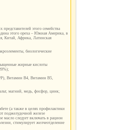
их представителей этого семейства
Родина этого ореха – Южная Америка, в
я, Китай, Африка, Латинская
акроэлементы, биологические
Насыщенные жирные кислоты
20%);
РР), Витамин В4, Витамин В5,
льт, магний, медь, фосфор, цинк;
бете (а также в целях профилактики
ают поджелудочной железе
ое масло следует включать в рацион
лезни, стимулирует желчеотделение