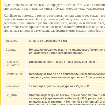
Арахисовое масло очень важный продукт на столе. Его можно отнести
оно содержит растительные жиры и белки, которые легко усваиваются
Хозяйкам на заметку: замените растительное или оливковое масло -ар
разнообразнее меню. Оно с успехом подойдёт для заправки салатов и 
десертов и блинчиков с различной начинкой, овощных и мясных блюд
арахисовое масло придаст вашей выпечке неповторимый ореховый вку
крупяные гарниры и даже каши, сдобренные этим маслом, приобретут
Упаковка:
Стекло бутылка 350+/-5 мл
Состав:
Не рафинированное масло из арахисового (земляного
однократного холодного прессования.
Пищевая
Пищевая ценность в 100 г – 898 ккал, жир - 99,8 г.
ценность:
Применение:
Используют масло для приготовления разнообразных
заправок,домашней выпечки, делая эти блюда изыск
Хранение:
12 месяцев при температуре от +15 до -5 С.
Рецепты:
Яблочный рататуй на тостах. арахисовое масло - 120г
сельдерей (черешковый, кубиками) - 560г репчатый лу
(очищенные, кубиками) - 450г чеснок ( рубленный) 2 ст