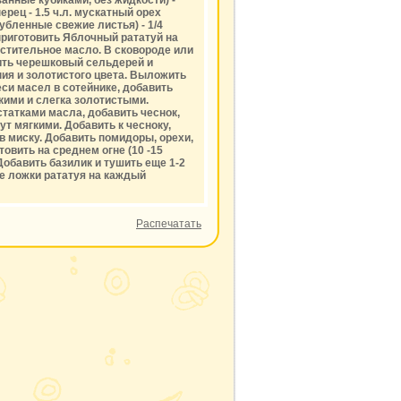
анные кубиками, без жидкости) -
ерец - 1.5 ч.л. мускатный орех
(рубленные свежие листья) - 1/4
 приготовить Яблочный рататуй на
стительное масло. В сковороде или
вить черешковый сельдерей и
ния и золотистого цвета. Выложить
еси масел в сотейнике, добавить
гкими и слегка золотистыми.
статками масла, добавить чеснок,
нут мягкими. Добавить к чесноку,
в миску. Добавить помидоры, орехи,
овить на среднем огне (10 -15
 Добавить базилик и тушить еще 1-2
е ложки рататуя на каждый
Распечатать