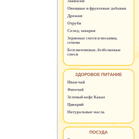
Закваски
Овощные и фруктовые добавки
Дрожжи
Отруби
Солод, заварки
Зерновые смеси и посыпки,
семена
Безглютеновые, безбелковые
смеси
ЗДОРОВОЕ ПИТАНИЕ
Иван-чай
Фиточай
Зеленый кофе Какао
Цикорий
Натуральные масла
ПОСУДА