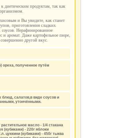
 к диетическим продуктам, так как
 организмом.
ахисовым и Вы увидите, как станет
супов, приготовления сладких
, соусов. Нерафинированное
с и аромат. Даже картофельное пюре,
 совершенно другой вкус.
) ореха, полученное путём
 блюд, салатов,в виде соусов и
анными, утончёнными.
 растительное масло - 1/4 стакана
к (кубиками) - 220г яблоки
.л. цуккини (кубиками) - 450г тыква