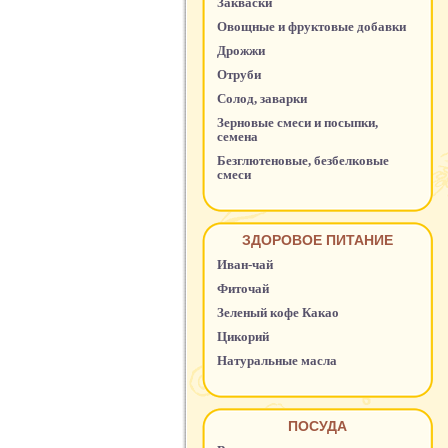
Закваски
Овощные и фруктовые добавки
Дрожжи
Отруби
Солод, заварки
Зерновые смеси и посыпки,
семена
Безглютеновые, безбелковые
смеси
ЗДОРОВОЕ ПИТАНИЕ
Иван-чай
Фиточай
Зеленый кофе Какао
Цикорий
Натуральные масла
ПОСУДА