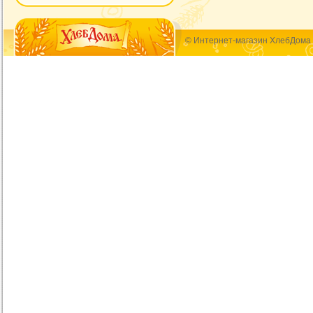
© Интернет-магазин ХлебДома