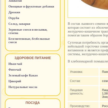
Закваски
Овощные и фруктовые добавки
Дрожжи
Отруби
Солод, заварки
В состав льняного семени 
которая состоит из оболоче
Зерновые смеси и посыпки,
желудочно-кишечном тракт
семена
помогая таким образом бо
Безглютеновые, безбелковые
смеси
Суточная потребность орган
небольшой горсточке семян
витаминов и является про
системы, желудочно-кишечн
ЗДОРОВОЕ ПИТАНИЕ
В хлебопекарной помышлен
Иван-чай
Фиточай
Упаковка:
Пак
Зеленый кофе Какао
Цикорий
Состав:
сем
Натуральные масла
Пищевая
Пище
ценность:
1,58
Эне
ПОСУДА
Производство:
Рос