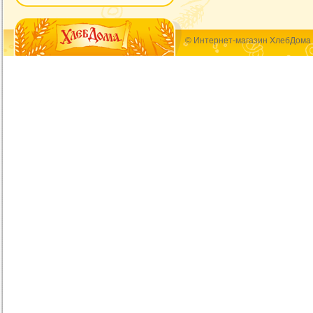
© Интернет-магазин ХлебДома