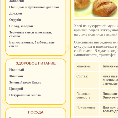
Закваски
Овощные и фруктовые добавки
Дрожжи
Отруби
Солод, заварки
Хлеб из кукурузной муки 
времени рецепт кукурузног
Зерновые смеси и посыпки,
на столе появился высокий
семена
Безглютеновые, безбелковые
Основными ингредиентами 
смеси
кукурузная и пшеничная м
свойствами. В муке находя
аминокислоты, триптофан. 
ЗДОРОВОЕ ПИТАНИЕ
Упаковка:
Бумажный 
Иван-чай
Фиточай
Состав:
мука пше
пшенична
Зеленый кофе Какао
эмульгат
Цикорий
Пищевая
Пищевая це
Натуральные масла
ценность:
Энергетич
Применение:
Для приг
только др
ПОСУДА