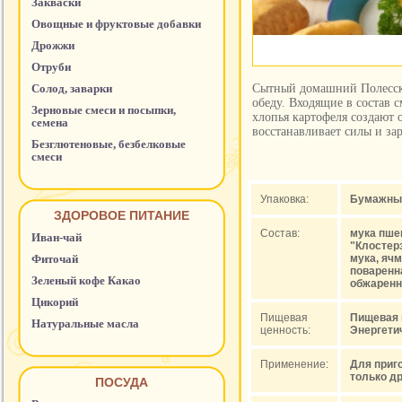
Закваски
Овощные и фруктовые добавки
Дрожжи
Отруби
Солод, заварки
Сытный домашний Полесски
обеду. Входящие в состав 
Зерновые смеси и посыпки,
хлопья картофеля создают
семена
восстанавливает силы и зар
Безглютеновые, безбелковые
смеси
Упаковка:
Бумажный 
ЗДОРОВОЕ ПИТАНИЕ
Состав:
мука пше
Иван-чай
"Клостер
Фиточай
мука, ячм
поваренн
Зеленый кофе Какао
обжаренна
Цикорий
Пищевая
Пищевая це
Натуральные масла
ценность:
Энергетич
Применение:
Для приг
только др
ПОСУДА