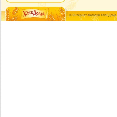
© Интернет-магазин ХлебДома