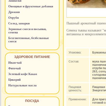
Закваски
Овощные и фруктовые добавки
Дрожжи
Отруби
Солод, заварки
Пышный ароматный пшенич
Зерновые смеси и посыпки,
Семена тыквы называют "м
семена
витамины и микроэлементы
Безглютеновые, безбелковые
смеси
Упаковка:
Бумажный 
ЗДОРОВОЕ ПИТАНИЕ
Состав:
мука пше
Иван-чай
пшенична
Фиточай
отруби п
263, сол
Зеленый кофе Какао
солодовая
пшенична
Цикорий
Натуральные масла
Пищевая
Пищевая це
ценность:
Энергетич
Применение:
Для приг
ПОСУДА
готовой с