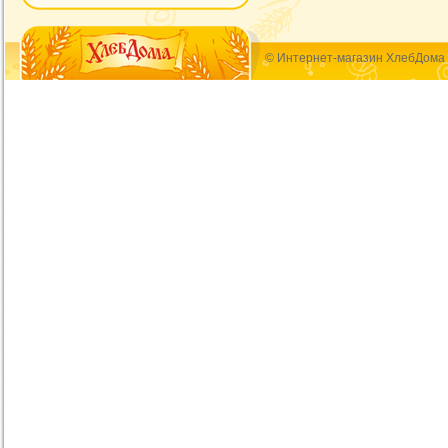
© Интернет-магазин ХлебДома