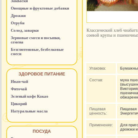
Закваски
Овощные и фруктовые добавки
Дрожжи
Отруби
Солод, заварки
Классический хлеб чиабатт
соевой крупы и пшеничных
Зерновые смеси и посыпки,
семена
Безглютеновые, безбелковые
смеси
Упаковка:
Бумажный 
ЗДОРОВОЕ ПИТАНИЕ
Состав:
мука пше
Иван-чай
(высушен
Фиточай
Виктория
пшенична
Зеленый кофе Какао
обжаренн
Цикорий
Пищевая
Пищевая це
Натуральные масла
ценность:
Энергетич
Применение:
Для приг
дрожжи и
ПОСУДА