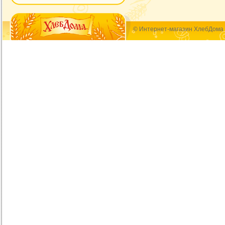
© Интернет-магазин ХлебДома