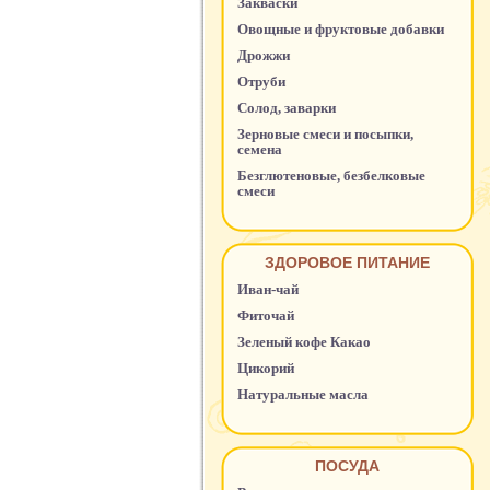
Закваски
Овощные и фруктовые добавки
Дрожжи
Отруби
Солод, заварки
Зерновые смеси и посыпки,
семена
Безглютеновые, безбелковые
смеси
ЗДОРОВОЕ ПИТАНИЕ
Иван-чай
Фиточай
Зеленый кофе Какао
Цикорий
Натуральные масла
ПОСУДА