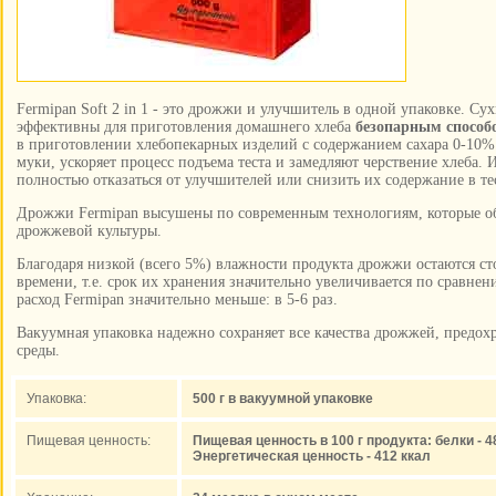
Fermipan Soft 2 in 1 - это дрожжи и улучшитель в одной упаковке. 
эффективны для приготовления домашнего хлеба
безопарным способ
в приготовлении хлебопекарных изделий с содержанием сахара 0-10%
муки, ускоряет процесс подъема теста и замедляют черствение хлеба
полностью отказаться от улучшителей или снизить их содержание в тес
Дрожжи Fermipan высушены по современным технологиям, которые о
дрожжевой культуры.
Благодаря низкой (всего 5%) влажности продукта дрожжи остаются с
времени, т.е. срок их хранения значительно увеличивается по сравн
расход Fermipan значительно меньше: в 5-6 раз.
Вакуумная упаковка надежно сохраняет все качества дрожжей, предох
среды.
Упаковка:
500 г в вакуумной упаковке
Пищевая ценность:
Пищевая ценность в 100 г продукта: белки - 48 
Энергетическая ценность - 412 ккал