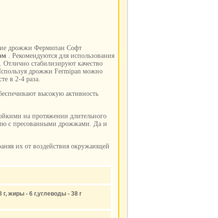
Сухие дрожжи Фермипан Софт
ом
. Рекомендуются для использования
. Отлично стабилизируют качество
. Используя дрожжи Fermipan можно
те в 2-4 раза.
беспечивают высокую активность
тойкими на протяжении длительного
ению с пресованными дрожжами. Да и
раняя их от воздействия окружающей
г, жиры - 6 г,углеводы - 38 г