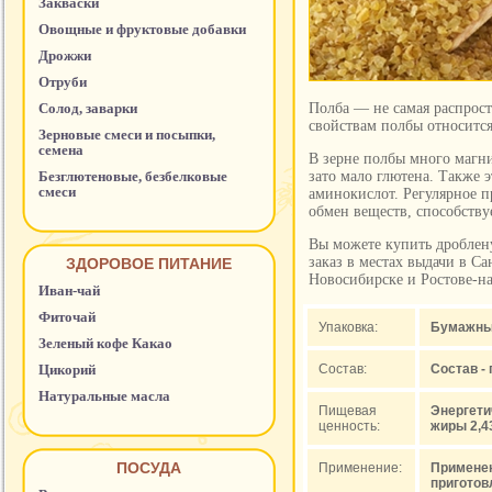
Закваски
Овощные и фруктовые добавки
Дрожжи
Отруби
Солод, заварки
Полба — не самая распрос
свойствам полбы относится
Зерновые смеси и посыпки,
семена
В зерне полбы много магни
Безглютеновые, безбелковые
зато мало глютена. Также 
смеси
аминокислот. Регулярное п
обмен веществ, способству
Вы можете купить дроблен
заказ в местах выдачи в С
ЗДОРОВОЕ ПИТАНИЕ
Новосибирске и Ростове-н
Иван-чай
Фиточай
Упаковка:
Бумажный
Зеленый кофе Какао
Цикорий
Состав:
Состав -
Натуральные масла
Пищевая
Энергетич
ценность:
жиры 2,43
ПОСУДА
Применение:
Применен
приготов