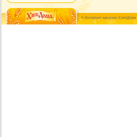
© Интернет-магазин ХлебДома