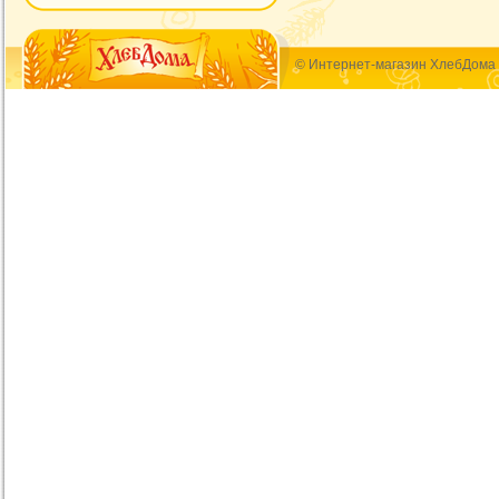
© Интернет-магазин ХлебДома