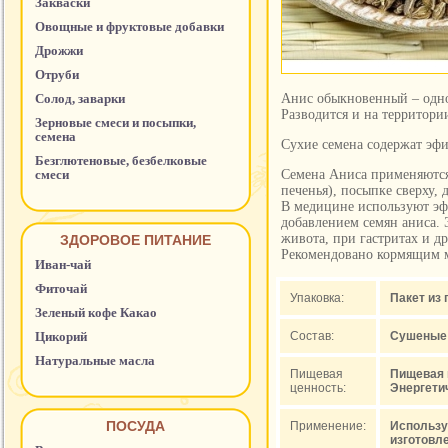
Закваски
Овощные и фруктовые добавки
Дрожжи
Отруби
Солод, заварки
Анис обыкновенный – однол
Разводится и на территори
Зерновые смеси и посыпки,
семена
Сухие семена содержат эфи
Безглютеновые, безбелковые
смеси
Семена Аниса применяются
печенья), посыпке сверху,
В медицине используют эф
добавлением семян аниса. 
живота, при гастритах и 
ЗДОРОВОЕ ПИТАНИЕ
Рекомендовано кормящим м
Иван-чай
Фиточай
Упаковка:
Пакет из
Зеленый кофе Какао
Цикорий
Состав:
Сушеные 
Натуральные масла
Пищевая
Пищевая це
ценность:
Энергетич
ПОСУДА
Применение:
Использу
изготовл