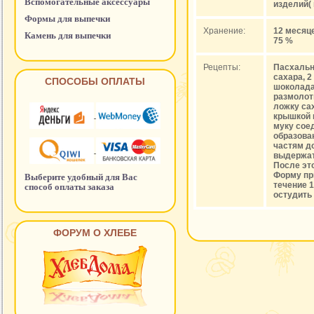
Вспомогательные аксессуары
изделий( 
Формы для выпечки
Хранение:
12 месяц
Камень для выпечки
75 %
Рецепты:
Пасхальны
сахара, 2
СПОСОБЫ ОПЛАТЫ
шоколада,
размолоты
ложку сах
крышкой 
муку сое
образова
частям до
выдержат
После эт
Форму пр
Выберите удобный для Вас
течение 1
способ оплаты заказа
остудить
ФОРУМ О ХЛЕБЕ