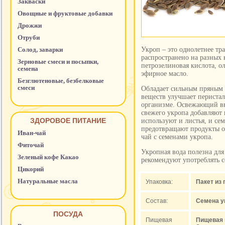
Закваски
Овощные и фруктовые добавки
Дрожжи
Отруби
Солод, заварки
Укроп – это однолетнее тр
распространено на разных 
Зерновые смеси и посыпки,
петрозелиновая кислота, о
семена
эфирное масло.
Безглютеновые, безбелковые
смеси
Обладает сильным пряным 
веществ улучшает перистал
организме. Освежающий вк
свежего укропа добавляют 
ЗДОРОВОЕ ПИТАНИЕ
используют и листья, и се
предотвращают продукты о
Иван-чай
чай с семенами укропа.
Фиточай
Укропная вода полезна для
Зеленый кофе Какао
рекомендуют употреблять с
Цикорий
Натуральные масла
Упаковка:
Пакет из
Состав:
Семена у
ПОСУДА
Пищевая
Пищевая ц