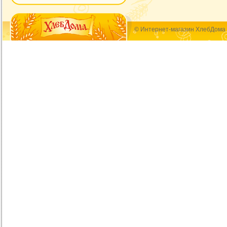
© Интернет-магазин ХлебДома