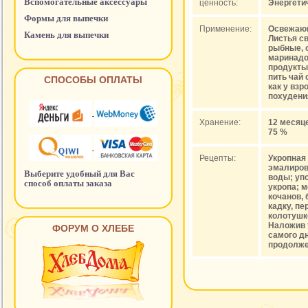
Вспомогательные аксессуары
ценность:
Энергетич
Формы для выпечки
Применение:
Освежающ
Камень для выпечки
Листья с
рыбные, 
маринадо
продукты
пить чай
СПОСОБЫ ОПЛАТЫ
как у вз
похудени
Хранение:
12 месяц
75 %
Рецепты:
Укропная 
эмалирова
Выберите удобный для Вас
воды; уп
способ оплаты заказа
укропа; м
кочанов,
кадку, п
колотушк
Наложив 
ФОРУМ О ХЛЕБЕ
самого дн
продолжен