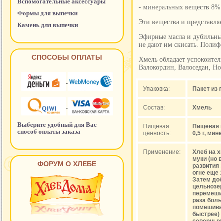
Вспомогательные аксессуары
- минеральных веществ 8%
Формы для выпечки
Эти вещества и представл
Камень для выпечки
Эфирные масла и дубильные
не дают им скисать. Полиф
СПОСОБЫ ОПЛАТЫ
Хмель обладает успокоител
Валокордин, Валоседан, Но
Упаковка:
Пакет из 
Состав:
Хмель
Выберите удобный для Вас
Пищевая
Пищевая ц
способ оплаты заказа
ценность:
0,5 г, ми
Применение:
Хлеб на х
муки (но
ФОРУМ О ХЛЕБЕ
развития
огне еще 
Затем до
цельнозер
перемеши
раза боль
помешивае
быстрее) 