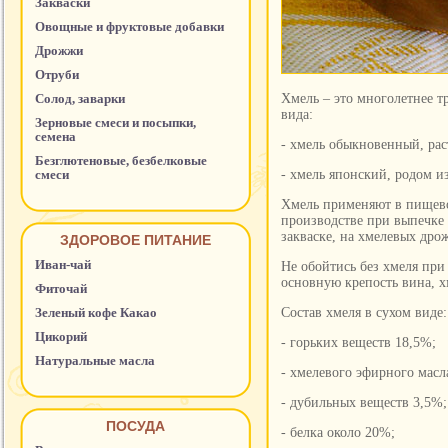
Закваски
Овощные и фруктовые добавки
Дрожжи
Отруби
Солод, заварки
Хмель – это многолетнее т
вида:
Зерновые смеси и посыпки,
семена
- хмель обыкновенный, рас
Безглютеновые, безбелковые
смеси
- хмель японский, родом и
Хмель применяют в пищев
производстве при выпечке 
закваске, на хмелевых дро
ЗДОРОВОЕ ПИТАНИЕ
Иван-чай
Не обойтись без хмеля пр
основную крепость вина, х
Фиточай
Зеленый кофе Какао
Состав хмеля в сухом виде:
Цикорий
- горьких веществ 18,5%;
Натуральные масла
- хмелевого эфирного масл
- дубильных веществ 3,5%;
ПОСУДА
- белка около 20%;