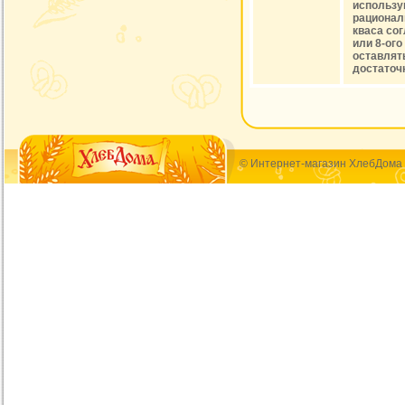
использу
рационал
кваса сог
или 8-ого
оставлять
достаточн
© Интернет-магазин ХлебДома