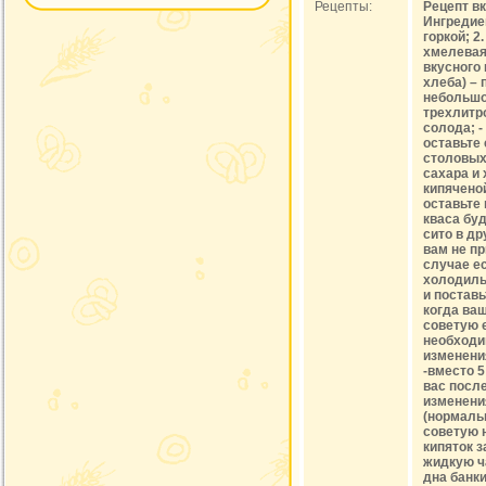
Рецепты:
Рецепт вк
Ингредие
горкой; 2
хмелевая
вкусного 
хлеба) – 
небольшой
трехлитр
солода; -
оставьте 
столовых 
сахара и
кипячено
оставьте 
кваса буд
сито в др
вам не пр
случае ес
холодильн
и поставь
когда ва
советую е
необходи
изменения
-вместо 5
вас посл
изменени
(нормальн
советую н
кипяток 
жидкую ча
дна банки