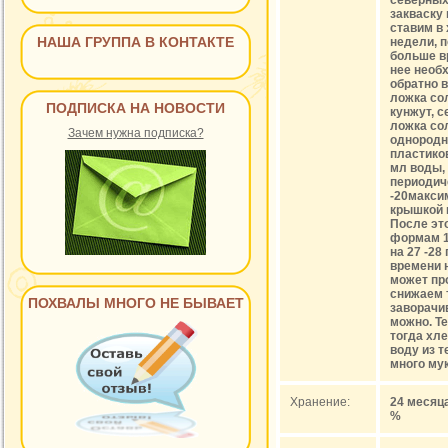
северных
закваску 
ставим в 
НАША ГРУППА В КОНТАКТЕ
недели, п
больше вр
нее необх
обратно в
ложка со
ПОДПИСКА НА НОВОСТИ
кунжут, 
ложка со
Зачем нужна подписка?
однородн
пластико
мл воды,
периодиче
-20максим
крышкой и
После эт
формам 1
на 27 -28
времени н
может про
снижаем 
ПОХВАЛЫ МНОГО НЕ БЫВАЕТ
заворачив
можно. Т
тогда хл
воду из 
много му
Хранение:
24 месяца
%