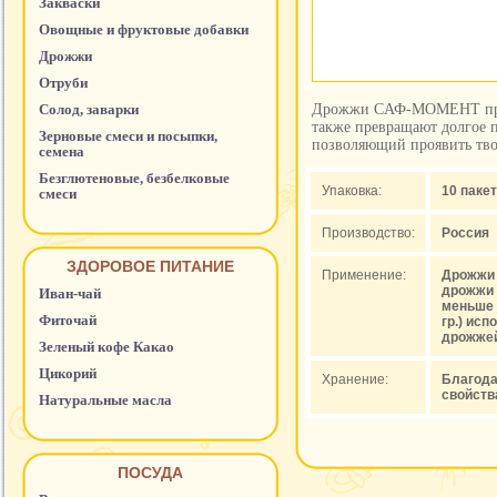
Закваски
Овощные и фруктовые добавки
Дрожжи
Отруби
Солод, заварки
Дрожжи CАФ-МОМЕНТ прид
также превращают долгое п
Зерновые смеси и посыпки,
позволяющий проявить тво
семена
Безглютеновые, безбелковые
Упаковка:
10 пакет
смеси
Производство:
Россия
ЗДОРОВОЕ ПИТАНИЕ
Применение:
Дрожжи 
дрожжи 
Иван-чай
меньше 
Фиточай
гр.) исп
дрожже
Зеленый кофе Какао
Цикорий
Хранение:
Благода
свойств
Натуральные масла
ПОСУДА