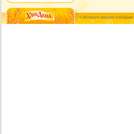
© Интернет-магазин ХлебДома