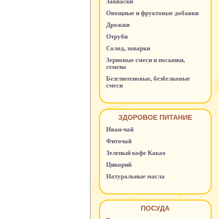
Закваски
Овощные и фруктовые добавки
Дрожжи
Отруби
Солод, заварки
Зерновые смеси и посыпки,
семена
Безглютеновые, безбелковые
смеси
ЗДОРОВОЕ ПИТАНИЕ
Иван-чай
Фиточай
Зеленый кофе Какао
Цикорий
Натуральные масла
ПОСУДА