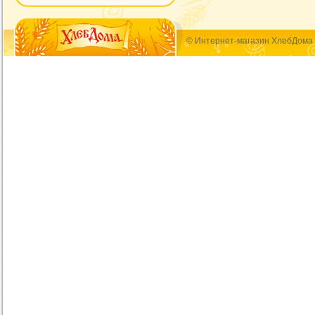
© Интернет-магазин ХлебДома