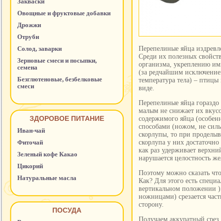
Закваски
Овощные и фруктовые добавки
Дрожжи
Отруби
Солод, заварки
Перепелиные яйца издревл
Среди их полезных свойств
Зерновые смеси и посыпки,
организма, укреплению имм
семена
(за редчайшим исключение
Безглютеновые, безбелковые
температура тела) – птицы
смеси
виде.
Перепелиные яйца гораздо 
малым не снижает их вкусо
ЗДОРОВОЕ ПИТАНИЕ
содержимого яйца (особен
способами (ножом, не силь
Иван-чай
скорлупы, то при проделыв
Фиточай
скорлупа у них достаточно 
как раз удерживает верхни
Зеленый кофе Какао
нарушается целостность же
Цикорий
Поэтому можно сказать что
Натуральные масла
Как? Для этого есть спец
вертикальном положении )
ножницами) срезается част
сторону.
ПОСУДА
Получаем аккуратный срез, 