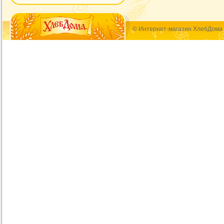
© Интернет-магазин ХлебДома