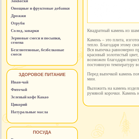
Закваски
Овощные и фруктовые добавки
Дрожжи
Отруби
Солод, заварки
Квадратный камень из шамо
Зерновые смеси и посыпки,
Камень – это плита, изгото
семена
тепло. Благодаря этому св
Безглютеновые, безбелковые
Вся выпечка равномерно про
смеси
красивый золотистый цвет,
возможен благодаря порист
постоянную температуру во
Перед выпечкой камень пом
ЗДОРОВОЕ ПИТАНИЕ
мин.
Иван-чай
Выложить на камень издели
Фиточай
румяной корочки. Камень н
Зеленый кофе Какао
Цикорий
Натуральные масла
ПОСУДА