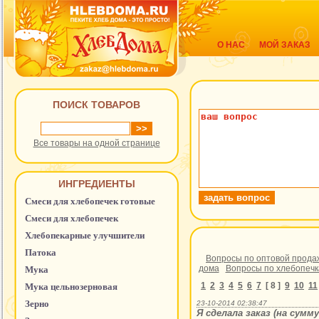
О НАС
МОЙ ЗАКАЗ
ПОИСК ТОВАРОВ
Все товары на одной странице
ИНГРЕДИЕНТЫ
Смеси для хлебопечек готовые
Смеси для хлебопечек
Хлебопекарные улучшители
Патока
Вопросы по оптовой прода
дома
Вопросы по хлебопеч
Мука
1
2
3
4
5
6
7
[ 8 ]
9
10
11
Мука цельнозерновая
Зерно
23-10-2014 02:38:47
Я сделала заказ (на сумм