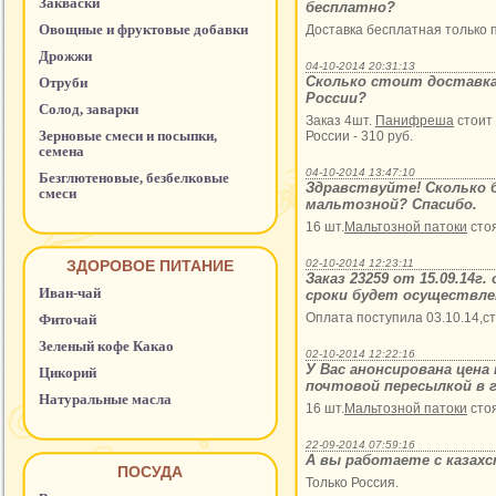
Закваски
бесплатно?
Овощные и фруктовые добавки
Доставка бесплатная только п
Дрожжи
04-10-2014 20:31:13
Сколько стоит доставка
Отруби
России?
Солод, заварки
Заказ 4шт.
Панифреша
стоит 
Зерновые смеси и посыпки,
России - 310 руб.
семена
04-10-2014 13:47:10
Безглютеновые, безбелковые
Здравствуйте! Сколько 
смеси
мальтозной? Спасибо.
16 шт.
Мальтозной патоки
стоя
ЗДОРОВОЕ ПИТАНИЕ
02-10-2014 12:23:11
Заказ 23259 от 15.09.14г
Иван-чай
сроки будет осуществле
Оплата поступила 03.10.14,ст
Фиточай
Зеленый кофе Какао
02-10-2014 12:22:16
У Вас анонсирована цена
Цикорий
почтовой пересылкой в г
Натуральные масла
16 шт.
Мальтозной патоки
стоя
22-09-2014 07:59:16
А вы работаете с казах
ПОСУДА
Только Россия.