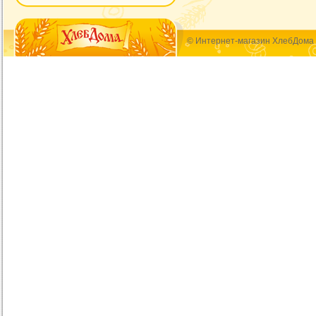
© Интернет-магазин ХлебДома