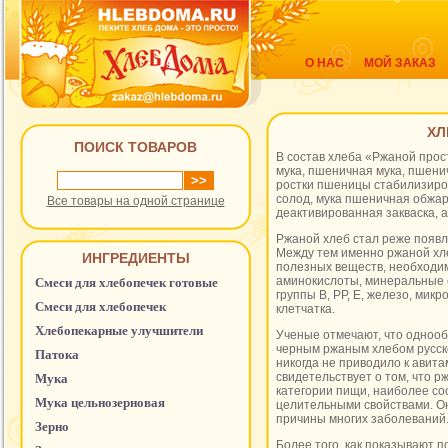
О НАС
МОЙ ЗАКАЗ
ХЛ
ПОИСК ТОВАРОВ
В состав хлеба «Ржаной прос
мука, пшеничная мука, пшени
ростки пшеницы стабилизир
солод, мука пшеничная обжа
Все товары на одной странице
деактивированная закваска, 
Ржаной хлеб стал реже появл
Между тем именно ржаной хл
ИНГРЕДИЕНТЫ
полезных веществ, необходим
аминокислоты, минеральные 
Смеси для хлебопечек готовые
группы В, РР, Е, железо, микр
Смеси для хлебопечек
клетчатка.
Хлебопекарные улучшители
Ученые отмечают, что одноо
черным ржаным хлебом русск
Патока
никогда не приводило к авита
свидетельствует о том, что р
Мука
категории пищи, наиболее со
Мука цельнозерновая
целительными свойствами. Он
причины многих заболеваний
Зерно
Более того, как показывают 