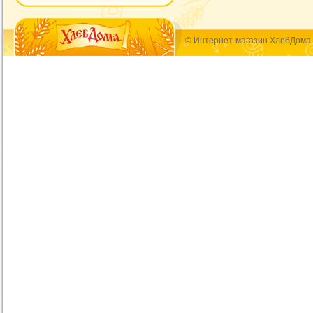
© Интернет-магазин ХлебДома