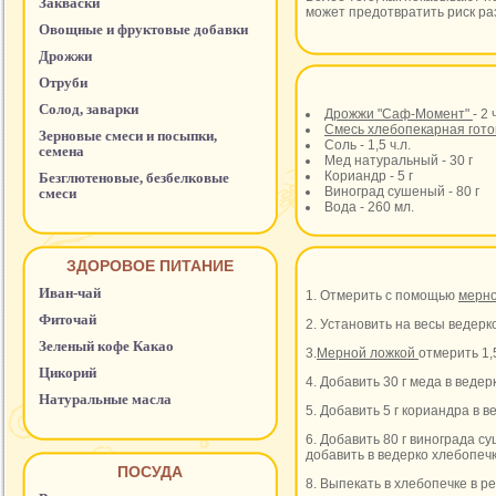
Закваски
может предотвратить риск раз
Овощные и фруктовые добавки
Дрожжи
Отруби
Солод, заварки
Дрожжи "Саф-Момент"
- 2 
Смесь хлебопекарная гото
Зерновые смеси и посыпки,
Соль - 1,5 ч.л.
семена
Мед натуральный - 30 г
Кориандр - 5 г
Безглютеновые, безбелковые
Виноград сушеный - 80 г
смеси
Вода - 260 мл.
ЗДОРОВОЕ ПИТАНИЕ
Иван-чай
1. Отмерить с помощью
мерн
Фиточай
2. Установить на весы ведерк
Зеленый кофе Какао
3.
Мерной ложкой
отмерить 1,
Цикорий
4. Добавить 30 г меда в веде
Натуральные масла
5. Добавить 5 г кориандра в 
6. Добавить 80 г винограда с
добавить в ведерко хлебопечк
ПОСУДА
8. Выпекать в хлебопечке в