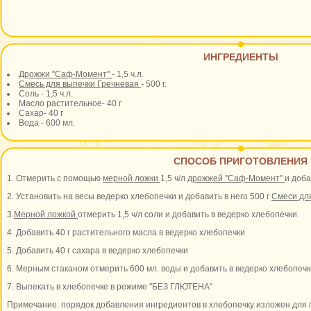
ИНГРЕДИЕНТЫ
Дрожжи "Саф-Момент"
- 1,5 ч.л.
Смесь для выпечки Гречневая
- 500 г.
Соль - 1,5 ч.л.
Масло растительное- 40 г
Сахар- 40 г
Вода - 600 мл.
СПОСОБ ПРИГОТОВЛЕНИЯ
1. Отмерить с помощью
мерной ложки
1,5 ч/л
дрожжей "Саф-Момент"
и доба
2. Установить на весы ведерко хлебопечки и добавить в него 500 г
Смеси дл
3.
Мерной ложкой
отмерить 1,5 ч/л соли и добавить в ведерко хлебопечки.
4. Добавить 40 г растительного масла в ведерко хлебопечки
5. Добавить 40 г сахара в ведерко хлебопечки
6. Мерным стаканом отмерить 600 мл. воды и добавить в ведерко хлебопечк
7. Выпекать в хлебопечке в режиме "БЕЗ ГЛЮТЕНА"
Примечание: порядок добавления ингредиентов в хлебопечку изложен для 