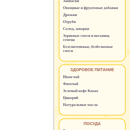
Закваски
Овощные и фруктовые добавки
Дрожжи
Отруби
Солод, заварки
Зерновые смеси и посыпки,
семена
Безглютеновые, безбелковые
смеси
ЗДОРОВОЕ ПИТАНИЕ
Иван-чай
Фиточай
Зеленый кофе Какао
Цикорий
Натуральные масла
ПОСУДА