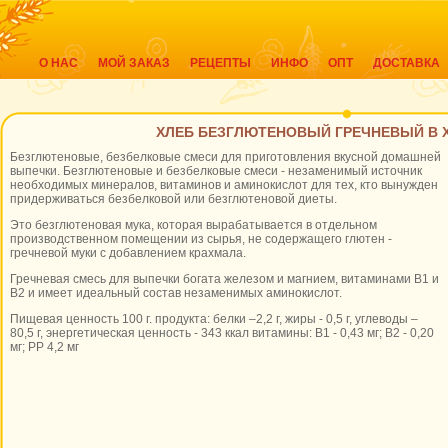
О НАС
МОЙ ЗАКАЗ
РЕЦЕПТЫ
ИНФО
ОПТ
ДОСТАВКА
ХЛЕБ БЕЗГЛЮТЕНОВЫЙ ГРЕЧНЕВЫЙ В 
Безглютеновые, безбелковые смеси для приготовления вкусной домашней
выпечки. Безглютеновые и безбелковые смеси - незаменимый источник
необходимых минералов, витаминов и аминокислот для тех, кто вынужден
придерживаться безбелковой или безглютеновой диеты.
Это безглютеновая мука, которая вырабатывается в отдельном
производственном помещении из сырья, не содержащего глютен -
гречневой муки с добавлением крахмала.
Гречневая смесь для выпечки богата железом и магнием, витаминами В1 и
В2 и имеет идеальный состав незаменимых аминокислот.
Пищевая ценность 100 г. продукта: белки –2,2 г, жиры - 0,5 г, углеводы –
80,5 г, энергетическая ценность - 343 ккал витамины: В1 - 0,43 мг; В2 - 0,20
мг; РР 4,2 мг