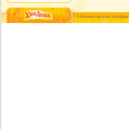
© Интернет-магазин ХлебДома