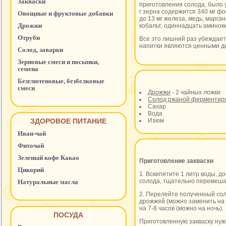
Закваски
приготовления солода, было у
г зерна содержится 340 мг фо
Овощные и фруктовые добавки
до 13 мг железа, медь, марган
Дрожжи
кобальт, одиннадцать аминок
Отруби
Все это лишний раз убеждает
напитки являются ценными д
Солод, заварки
Зерновые смеси и посыпки,
семена
Безглютеновые, безбелковые
смеси
Дрожжи
- 2 чайных ложки
Солод ржаной ферменти
Сахар
Вода
ЗДОРОВОЕ ПИТАНИЕ
Изюм
Иван-чай
Фиточай
Зеленый кофе Какао
Приготовление закваски
Цикорий
1. Вскипятите 1 литр воды, д
солода, тщательно перемешайт
Натуральные масла
2. Перелейте полученный сол
дрожжей (можно заменить на 
на 7-8 часов (можно на ночь).
ПОСУДА
Приготовленную закваску нужн