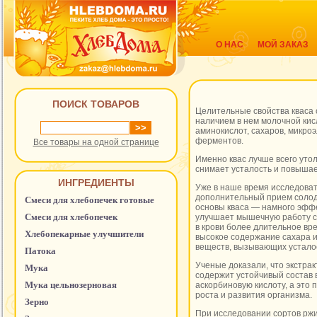
О НАС
МОЙ ЗАКАЗ
ПОИСК ТОВАРОВ
Целительные свойства кваса
наличием в нем молочной кис
аминокислот, сахаров, микро
ферментов.
Все товары на одной странице
Именно квас лучше всего утол
снимает усталость и повышае
ИНГРЕДИЕНТЫ
Уже в наше время исследоват
дополнительный прием солод
Смеси для хлебопечек готовые
основы кваса — намного эфф
Смеси для хлебопечек
улучшает мышечную работу с
в крови более длительное вр
Хлебопекарные улучшители
высокое содержание сахара 
веществ, вызывающих устало
Патока
Ученые доказали, что экстрак
Мука
содержит устойчивый состав 
Мука цельнозерновая
аскорбиновую кислоту, а это
роста и развития организма.
Зерно
При исследовании сортов ржи