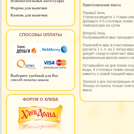
Вспомогательные аксессуары
Приготовление кваса
Формы для выпечки
Первый день
Камень для выпечки
Утром разведите 1 стакан уже
Добавьте 4-5 столовых ложки 
температуре на сутки.
Второй день
СПОСОБЫ ОПЛАТЫ
Получившийся квас процедите 
Перелейте квас в пластиковы
расчета 1 ч. л. на 2 литра кв
доедят сахар и напитают ква
выраженным вкусом никого н
Оставшийся на дне банки осад
воды, 4 столовых ложки сахар
емкость с новой порцией квас
Выберите удобный для Вас
способ оплаты заказа
Третий и все последующие д
Теперь осталось только повт
кваса.
ФОРУМ О ХЛЕБЕ