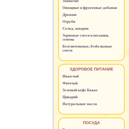
Закваски
Овощные и фруктовые добавки
Дрожжи
Отруби
Солод, заварки
Зерновые смеси и посыпки,
семена
Безглютеновые, безбелковые
смеси
ЗДОРОВОЕ ПИТАНИЕ
Иван-чай
Фиточай
Зеленый кофе Какао
Цикорий
Натуральные масла
ПОСУДА