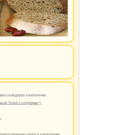
вить в ведерко хлебопечки.
чной "Хлеб с отрубями">
.
приготовления хлеба в хлебопечке