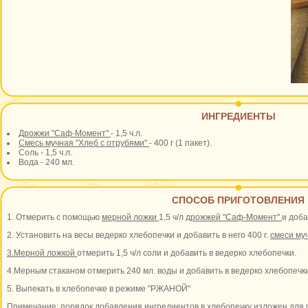
ИНГРЕДИЕНТЫ
Дрожжи "Саф-Момент"
- 1,5 ч.л.
Смесь мучная "Хлеб с отрубями"
- 400 г (1 пакет).
Соль - 1,5 ч.л.
Вода - 240 мл.
СПОСОБ ПРИГОТОВЛЕНИЯ
1. Отмерить с помощью
мерной ложки
1,5 ч/л
дрожжей "Саф-Момент"
и доба
2. Установить на весы ведерко хлебопечки и добавить в него 400 г.
смеси му
3.
Мерной ложкой
отмерить 1,5 ч/л соли и добавить в ведерко хлебопечки.
4.Мерным стаканом отмерить 240 мл. воды и добавить в ведерко хлебопечки
5. Выпекать в хлебопечке в режиме "РЖАНОЙ"
Примечание: порядок добавления ингредиентов в хлебопечку изложен для 