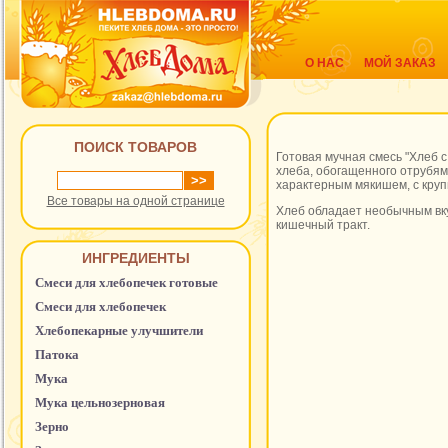
О НАС
МОЙ ЗАКАЗ
ПОИСК ТОВАРОВ
Готовая мучная смесь "Хлеб 
хлеба, обогащенного отрубям
характерным мякишем, с кру
Все товары на одной странице
Хлеб обладает необычным вку
кишечный тракт.
ИНГРЕДИЕНТЫ
Смеси для хлебопечек готовые
Смеси для хлебопечек
Хлебопекарные улучшители
Патока
Мука
Мука цельнозерновая
Зерно