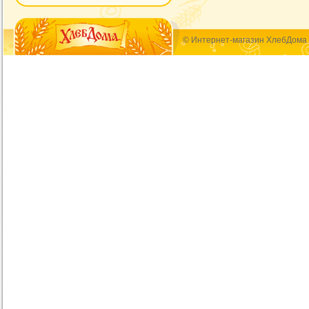
© Интернет-магазин ХлебДома