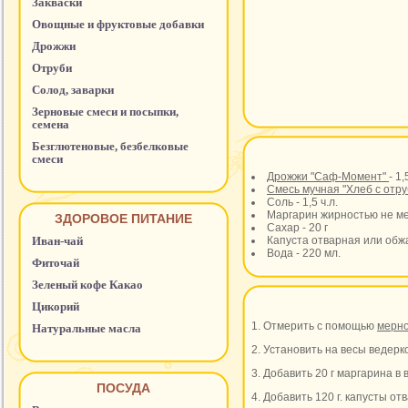
Закваски
Овощные и фруктовые добавки
Дрожжи
Отруби
Солод, заварки
Зерновые смеси и посыпки,
семена
Безглютеновые, безбелковые
смеси
Дрожжи "Саф-Момент"
- 1,
Смесь мучная "Хлеб с отр
Соль - 1,5 ч.л.
Маргарин жирностью не ме
ЗДОРОВОЕ ПИТАНИЕ
Сахар - 20 г
Иван-чай
Капуста отварная или обжа
Вода - 220 мл.
Фиточай
Зеленый кофе Какао
Цикорий
1. Отмерить с помощью
мерн
Натуральные масла
2. Установить на весы ведерко
3. Добавить 20 г маргарина в
ПОСУДА
4. Добавить 120 г. капусты о