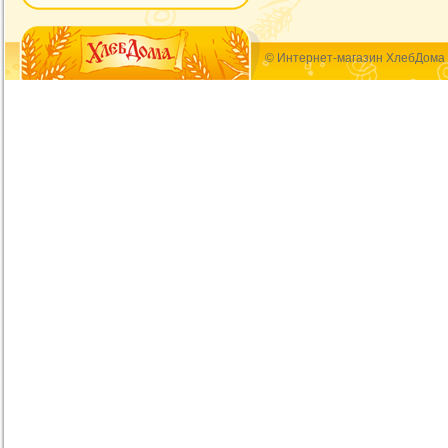
© Интернет-магазин ХлебДома