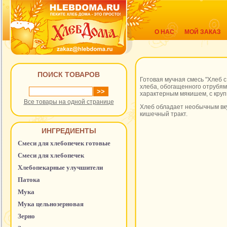
О НАС
МОЙ ЗАКАЗ
ПОИСК ТОВАРОВ
Готовая мучная смесь "Хлеб 
хлеба, обогащенного отрубям
характерным мякишем, с кру
Все товары на одной странице
Хлеб обладает необычным вку
кишечный тракт.
ИНГРЕДИЕНТЫ
Смеси для хлебопечек готовые
Смеси для хлебопечек
Хлебопекарные улучшители
Патока
Мука
Мука цельнозерновая
Зерно