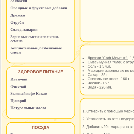
Закваски
Овощные и фруктовые добавки
Дрожжи
Отруби
Солод, заварки
Зерновые смеси и посыпки,
семена
Безглютеновые, безбелковые
смеси
Дрожжи "Саф-Момент"
- 1,
Смесь мучная "Хлеб с отр
Соль - 1,5 ч.л.
Маргарин жирностью не ме
ЗДОРОВОЕ ПИТАНИЕ
Сахар - 35 г
Иван-чай
Свекольное пюре - 160 г.
Чеснок - 15 г
Фиточай
Вода - 220 мл.
Зеленый кофе Какао
Цикорий
Натуральные масла
1. Отмерить с помощью
мерн
2. Установить на весы ведерко
3. Добавить 20 г маргарина в
ПОСУДА