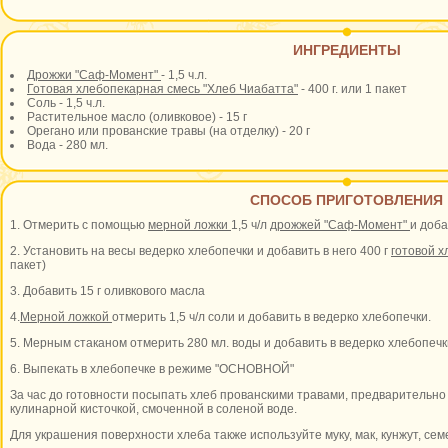
ИНГРЕДИЕНТЫ
Дрожжи "Саф-Момент"
- 1,5 ч.л.
Готовая хлебопекарная смесь "Хлеб Чиабатта"
- 400 г. или 1 пакет
Соль - 1,5 ч.л.
Растительное масло (оливковое) - 15 г
Орегано или прованские травы (на отделку) - 20 г
Вода - 280 мл.
СПОСОБ ПРИГОТОВЛЕНИЯ
1. Отмерить с помощью
мерной ложки
1,5 ч/л
дрожжей "Саф-Момент"
и доба
2. Установить на весы ведерко хлебопечки и добавить в него 400 г
готовой х
пакет)
3. Добавить 15 г оливкового масла
4.
Мерной ложкой
отмерить 1,5 ч/л соли и добавить в ведерко хлебопечки.
5. Мерным стаканом отмерить 280 мл. воды и добавить в ведерко хлебопечк
6. Выпекать в хлебопечке в режиме "ОСНОВНОЙ"
За час до готовности посыпать хлеб прованскими травами, предварительно
кулинарной кисточкой, смоченной в соленой воде.
Для украшения поверхности хлеба также используйте муку, мак, кунжут, се