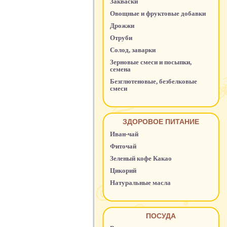
Закваски
Овощные и фруктовые добавки
Дрожжи
Отруби
Солод, заварки
Зерновые смеси и посыпки,
семена
Безглютеновые, безбелковые
смеси
ЗДОРОВОЕ ПИТАНИЕ
Иван-чай
Фиточай
Зеленый кофе Какао
Цикорий
Натуральные масла
ПОСУДА