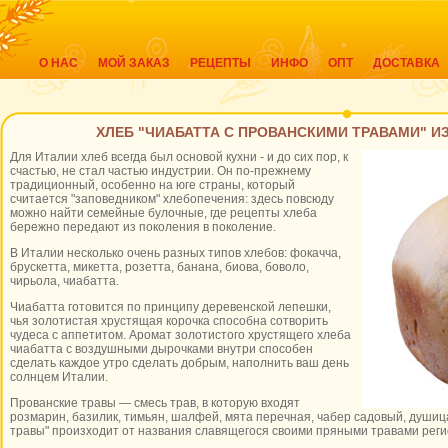
О НАС
МОЙ ЗАКАЗ
РЕЦЕПТЫ
ИНФО
ОПТ
ДОСТАВКА
ХЛЕБ "ЧИАБАТТА С ПРОВАНСКИМИ ТРАВАМИ" ИЗ
Для Италии хлеб всегда был основой кухни - и до сих пор, к
счастью, не стал частью индустрии. Он по-прежнему
традиционный, особенно на юге страны, который
считается "заповедником" хлебопечения: здесь повсюду
можно найти семейные булочные, где рецепты хлеба
бережно передают из поколения в поколение.
В Италии несколько очень разных типов хлебов: фокачча,
брускетта, микетта, розетта, банана, биова, боволо,
чирьола, чиабатта.
Чиабатта готовится по принципу деревенской лепешки,
чья золотистая хрустящая корочка способна сотворить
чудеса с аппетитом. Аромат золотистого хрустящего хлеба
чиабатта с воздушными дырочками внутри способен
сделать каждое утро сделать добрым, наполнить ваш день
солнцем Италии.
Прованские травы — смесь трав, в которую входят
розмарин, базилик, тимьян, шалфей, мята перечная, чабер садовый, душиц
травы" произходит от названия славящегося своими пряными травами рег