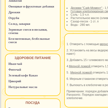
Закваски
Овощные и фруктовые добавки
Дрожжи "Саф-Момент"
- 1,
Готовая хлебопекарная см
Дрожжи
Соль - 1,5 ч.л.
Отруби
Растительное масло (оливко
Сахар-песок - 1 ст. л
Солод, заварки
Вода - 280 мл.
Зерновые смеси и посыпки,
семена
Безглютеновые, безбелковые
смеси
1. Отмерить с помощью
мерн
2. Установить на весы ведерк
пакет)
ЗДОРОВОЕ ПИТАНИЕ
3. Добавить 15 г оливкового м
Иван-чай
4.
Мерной ложкой
отмерить 1,
Фиточай
5. .
Мерной ложкой
отмерить 1
Зеленый кофе Какао
6. Мерным стаканом отмерить 
Цикорий
7. Выпекать в хлебопечке в
Натуральные масла
Примечание: порядок добавле
Panasonic. Порядок закладки 
хлебопечке.
ПОСУДА