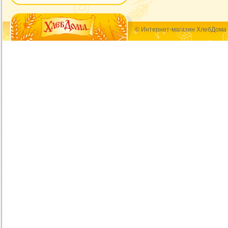
© Интернет-магазин ХлебДома