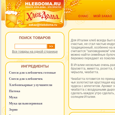
О НАС
МОЙ ЗАКАЗ
ПОИСК ТОВАРОВ
Для Италии хлеб всегда был ос
счастью, не стал частью инду
традиционный, особенно на ю
считается "заповедником" хл
Все товары на одной странице
можно найти семейные булоч
бережно передают из поколен
В Италии несколько очень раз
ИНГРЕДИЕНТЫ
брускетта, микетта, розетта, 
чирьола, чиабатта.
Смеси для хлебопечек готовые
Смеси для хлебопечек
Чиабатта готовится по принц
чья золотистая хрустящая ко
Хлебопекарные улучшители
чудеса с аппетитом. Аромат 
чиабатта с воздушными дыро
Патока
сделать каждое утро сделать
солнцем Италии.
Мука
Мука цельнозерновая
Зерно