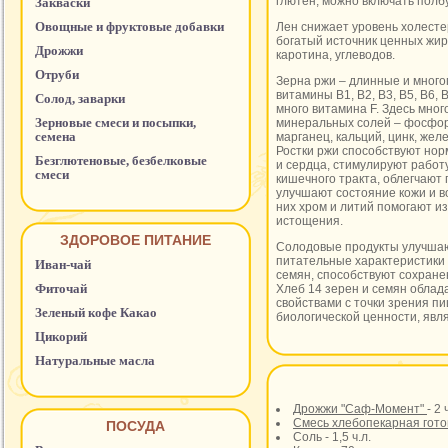
глютен, можно включать полбу
Закваски
Овощные и фруктовые добавки
Лен снижает уровень холесте
богатый источник ценных жир
Дрожжи
каротина, углеводов.
Отруби
Зерна ржи – длинные и много
витамины В1, В2, В3, В5, В6, 
Солод, заварки
много витамина F. Здесь мног
Зерновые смеси и посыпки,
минеральных солей – фосфор,
семена
марганец, кальций, цинк, желе
Ростки ржи способствуют нор
Безглютеновые, безбелковые
и сердца, стимулируют работ
смеси
кишечного тракта, облегчают 
улучшают состояние кожи и в
них хром и литий помогают и
истощения.
ЗДОРОВОЕ ПИТАНИЕ
Солодовые продукты улучшаю
питательные характеристики 
Иван-чай
семян, способствуют сохране
Фиточай
Хлеб 14 зерен и семян облад
свойствами с точки зрения п
Зеленый кофе Какао
биологической ценности, явл
Цикорий
Натуральные масла
Дрожжи "Саф-Момент"
- 2 
Смесь хлебопекарная гото
ПОСУДА
Соль - 1,5 ч.л.