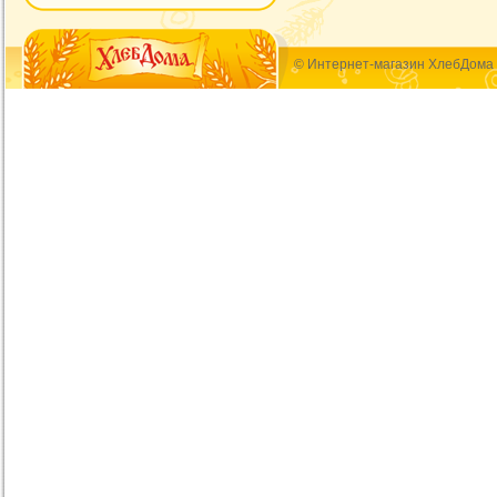
© Интернет-магазин ХлебДома