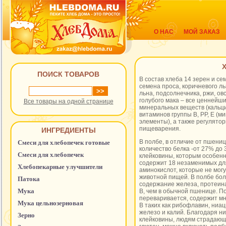
О НАС
МОЙ ЗАКАЗ
Х
ПОИСК ТОВАРОВ
В состав хлеба 14 зерен и се
семена проса, коричневого ль
льна, подсолнечника, ржи, овс
голубого мака – все ценнейши
Все товары на одной странице
минеральных веществ (кальци
витаминов группы В, РР, Е (ми
элементы), а также регулято
пищеварения.
ИНГРЕДИЕНТЫ
В полбе, в отличие от пшени
Смеси для хлебопечек готовые
количество белка -от 27% до 
Смеси для хлебопечек
клейковины, которым особенно
содержит 18 незаменимых дл
Хлебопекарные улучшители
аминокислот, которые не мог
животной пищей. В полбе бо
Патока
содержание железа, протеина
Мука
В, чем в обычной пшенице. По
переваривается, содержит мн
Мука цельнозерновая
В таких как рибофлавин, ниац
железо и калий. Благодаря н
Зерно
клейковины, людям страдающ