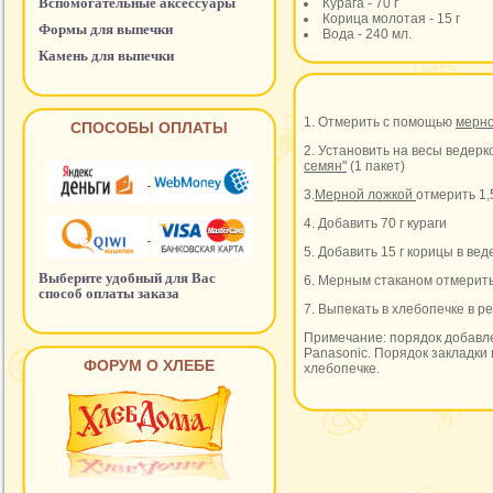
Вспомогательные аксессуары
Курага - 70 г
Корица молотая - 15 г
Формы для выпечки
Вода - 240 мл.
Камень для выпечки
1. Отмерить с помощью
мерн
СПОСОБЫ ОПЛАТЫ
2. Установить на весы ведерк
семян"
(1 пакет)
3.
Мерной ложкой
отмерить 1,
4. Добавить 70 г кураги
5. Добавить 15 г корицы в ве
Выберите удобный для Вас
6. Мерным стаканом отмерить 
способ оплаты заказа
7. Выпекать в хлебопечке в
Примечание: порядок добавле
Panasonic. Порядок закладки 
ФОРУМ О ХЛЕБЕ
хлебопечке.