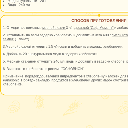
Мед натуральный - 20 г
Вода - 240 мл.
СПОСОБ ПРИГОТОВЛЕНИЯ
1. Отмерить с помощью
мерной ложки
3 ч/л
дрожжей "Саф-Момент"
и добав
2. Установить на весы ведерко хлебопечки и добавить в него 400 г
смеси гот
семян"
(1 пакет)
3.
Мерной ложкой
отмерить 1,5 ч/л соли и добавить в ведерко хлебопечки.
4. Добавить 20 г натурального меда в ведерко хлебопечки
5. Мерным стаканом отмерить 240 мл. воды и добавить в ведерко хлебопечк
6. Выпекать в хлебопечке в режиме "ОСНОВНОЙ"
Примечание: порядок добавления ингредиентов в хлебопечку изложен для 
Panasonic. Порядок закладки продуктов в хлебопечки других марок смотрите
хлебопечке.