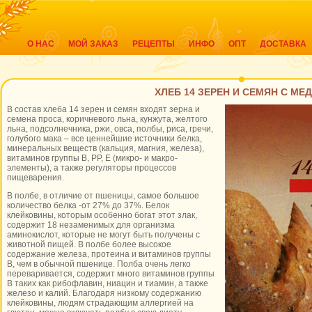
О НАС
МОЙ ЗАКАЗ
РЕЦЕПТЫ
ИНФО
ОПТ
ДОСТАВКА
ХЛЕБ 14 ЗЕРЕН И СЕМЯН С МЕ
В состав хлеба 14 зерен и семян входят зерна и
семена проса, коричневого льна, кунжута, желтого
льна, подсолнечника, ржи, овса, полбы, риса, гречи,
голубого мака – все ценнейшие источники белка,
минеральных веществ (кальция, магния, железа),
витаминов группы В, РР, Е (микро- и макро-
элементы), а также регуляторы процессов
пищеварения.
В полбе, в отличие от пшеницы, самое большое
количество белка -от 27% до 37%. Белок
клейковины, которым особенно богат этот злак,
содержит 18 незаменимых для организма
аминокислот, которые не могут быть получены с
животной пищей. В полбе более высокое
содержание железа, протеина и витаминов группы
В, чем в обычной пшенице. Полба очень легко
переваривается, содержит много витаминов группы
В таких как рибофлавин, ниацин и тиамин, а также
железо и калий. Благодаря низкому содержанию
клейковины, людям страдающим аллергией на