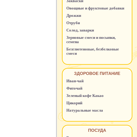
Закваски
Овощные и фруктовые добавки
Дрожжи
Отруби
Солод, заварки
Зерновые смеси и посыпки,
семена
Безглютеновые, безбелковые
смеси
ЗДОРОВОЕ ПИТАНИЕ
Иван-чай
Фиточай
Зеленый кофе Какао
Цикорий
Натуральные масла
ПОСУДА