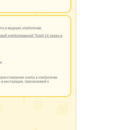
ить в ведерко хлебопечки.
овой хлебопекарной "Хлеб 14 зерен и
и.
приготовления хлеба в хлебопечке
 в инструкции, прилагаемой к