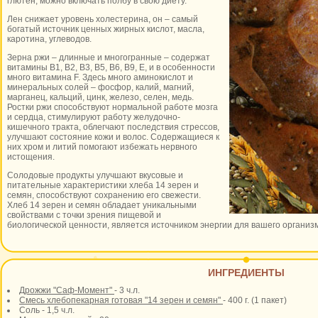
глютен, можно включать полбу в свою диету.
Лен снижает уровень холестерина, он – самый
богатый источник ценных жирных кислот, масла,
каротина, углеводов.
Зерна ржи – длинные и многогранные – содержат
витамины В1, В2, В3, В5, В6, В9, Е, и в особенности
много витамина F. Здесь много аминокислот и
минеральных солей – фосфор, калий, магний,
марганец, кальций, цинк, железо, селен, медь.
Ростки ржи способствуют нормальной работе мозга
и сердца, стимулируют работу желудочно-
кишечного тракта, облегчают последствия стрессов,
улучшают состояние кожи и волос. Содержащиеся к
них хром и литий помогают избежать нервного
истощения.
Солодовые продукты улучшают вкусовые и
питательные характеристики хлеба 14 зерен и
семян, способствуют сохранению его свежести.
Хлеб 14 зерен и семян обладает уникальными
свойствами с точки зрения пищевой и
биологической ценности, является источником энергии для вашего организ
ИНГРЕДИЕНТЫ
Дрожжи "Саф-Момент"
- 3 ч.л.
Смесь хлебопекарная готовая "14 зерен и семян"
- 400 г. (1 пакет)
Соль - 1,5 ч.л.