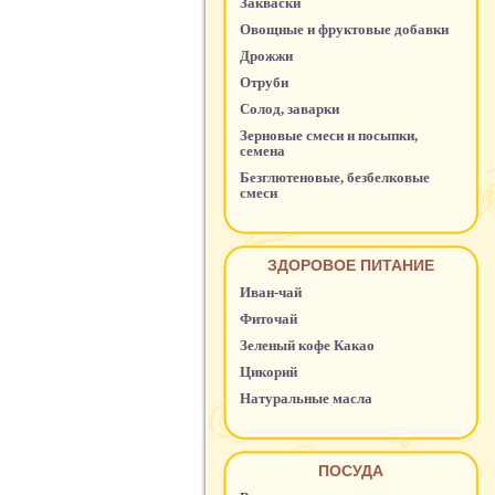
Закваски
Овощные и фруктовые добавки
Дрожжи
Отруби
Солод, заварки
Зерновые смеси и посыпки,
семена
Безглютеновые, безбелковые
смеси
ЗДОРОВОЕ ПИТАНИЕ
Иван-чай
Фиточай
Зеленый кофе Какао
Цикорий
Натуральные масла
ПОСУДА