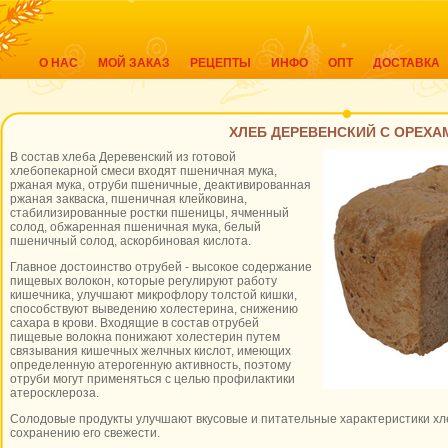
О НАС
МОЙ ЗАКАЗ
РЕЦЕПТЫ
ИНФО
ОПТ
ДОСТАВКА
ХЛЕБ ДЕРЕВЕНСКИЙ С ОРЕХА
В состав хлеба Деревенский из готовой
хлебопекарной смеси входят пшеничная мука,
ржаная мука, отруби пшеничные, деактивированная
ржаная закваска, пшеничная клейковина,
стабилизированные ростки пшеницы, ячменный
солод, обжаренная пшеничная мука, белый
пшеничный солод, аскорбиновая кислота.
Главное достоинство отрубей - высокое содержание
пищевых волокон, которые регулируют работу
кишечника, улучшают микрофлору толстой кишки,
способствуют выведению холестерина, снижению
сахара в крови. Входящие в состав отрубей
пищевые волокна понижают холестерин путем
связывания кишечных желчных кислот, имеющих
определенную атерогенную активность, поэтому
отруби могут применяться с целью профилактики
атеросклероза.
Солодовые продукты улучшают вкусовые и питательные характеристики хл
сохранению его свежести.