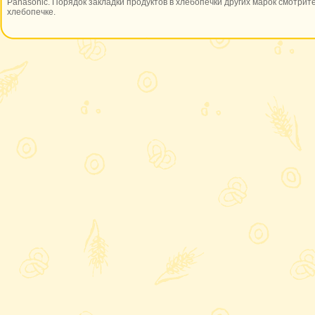
Panasonic. Порядок закладки продуктов в хлебопечки других марок смотрите
хлебопечке.