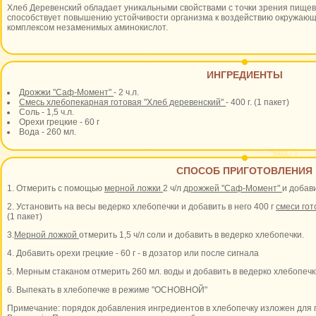
Хлеб Деревенский обладает уникальными свойствами с точки зрения пищев
способствует повышению устойчивости организма к воздействию окружающ
комплексом незаменимых аминокислот.
ИНГРЕДИЕНТЫ
Дрожжи "Саф-Момент"
- 2 ч.л.
Смесь хлебопекарная готовая "Хлеб деревенский"
- 400 г. (1 пакет)
Соль - 1,5 ч.л.
Орехи грецкие - 60 г
Вода - 260 мл.
СПОСОБ ПРИГОТОВЛЕНИЯ
1. Отмерить с помощью
мерной ложки
2 ч/л
дрожжей "Саф-Момент"
и добав
2. Установить на весы ведерко хлебопечки и добавить в него 400 г
смеси гот
(1 пакет)
3.
Мерной ложкой
отмерить 1,5 ч/л соли и добавить в ведерко хлебопечки.
4. Добавить орехи грецкие - 60 г - в дозатор или после сигнала
5. Мерным стаканом отмерить 260 мл. воды и добавить в ведерко хлебопечк
6. Выпекать в хлебопечке в режиме "ОСНОВНОЙ"
Примечание: порядок добавления ингредиентов в хлебопечку изложен для 