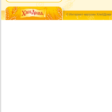
© Интернет-магазин ХлебДома