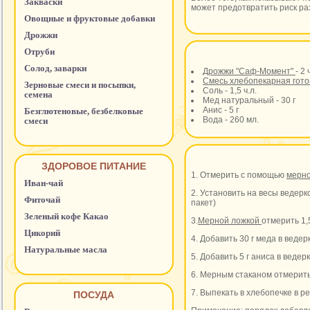
Закваски
может предотвратить риск раз
Овощные и фруктовые добавки
Дрожжи
Отруби
Солод, заварки
Дрожжи "Саф-Момент"
- 2 
Смесь хлебопекарная гото
Зерновые смеси и посыпки,
Соль - 1,5 ч.л.
семена
Мед натуральный - 30 г
Анис - 5 г
Безглютеновые, безбелковые
Вода - 260 мл.
смеси
ЗДОРОВОЕ ПИТАНИЕ
1. Отмерить с помощью
мерн
Иван-чай
2. Установить на весы ведерк
Фиточай
пакет)
Зеленый кофе Какао
3.
Мерной ложкой
отмерить 1,
Цикорий
4. Добавить 30 г меда в веде
Натуральные масла
5. Добавить 5 г аниса в ведер
6. Мерным стаканом отмерить 
7. Выпекать в хлебопечке в 
ПОСУДА