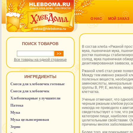
О НАС
МОЙ ЗАКАЗ
ПОИСК ТОВАРОВ
В состав хлеба «Ржаной прос
мука, пшеничная мука, пшени
ростки пшеницы стабилизир
солод, мука пшеничная обжа
Все товары на одной странице
деактивированная закваска, 
Ржаной хлеб стал реже появл
Между тем именно ржаной хл
ИНГРЕДИЕНТЫ
полезных веществ, необходим
аминокислоты, минеральные 
Смеси для хлебопечек готовые
группы В, РР, Е, железо, микр
Смеси для хлебопечек
клетчатка.
Хлебопекарные улучшители
Ученые отмечают, что одноо
черным ржаным хлебом русск
Патока
никогда не приводило к авита
свидетельствует о том, что р
Мука
категории пищи, наиболее со
Мука цельнозерновая
целительными свойствами. Он
причины многих заболеваний
Зерно
Более того, как показывают 