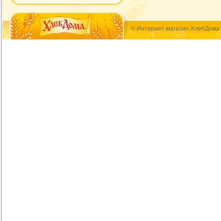
© Интернет-магазин ХлебДома