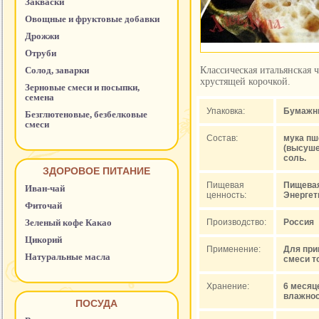
Закваски
Овощные и фруктовые добавки
Дрожжи
Отруби
Солод, заварки
Классическая итальянская 
хрустящей корочкой.
Зерновые смеси и посыпки,
семена
Упаковка:
Бумажны
Безглютеновые, безбелковые
смеси
Состав:
мука пш
(высуше
соль.
ЗДОРОВОЕ ПИТАНИЕ
Пищевая
Пищевая 
Иван-чай
ценность:
Энергети
Фиточай
Зеленый кофе Какао
Производство:
Россия
Цикорий
Применение:
Для при
Натуральные масла
смеси т
Хранение:
6 месяц
влажнос
ПОСУДА