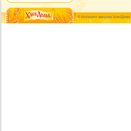
© Интернет-магазин ХлебДома