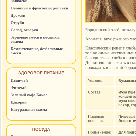
Закваски
Овощные и фруктовые добавки
Дрожжи
Отруби
Солод, заварки
Бородинский хлеб, пожалу
Зерновые смеси и посыпки,
Аромат и вкус ржаного хле
семена
Классический рецепт хлеба
Безглютеновые, безбелковые
смеси
только самые искушенные х
бородинского хлеба в прос
Достаточно положить в сме
подождать и свежий бороди
ЗДОРОВОЕ ПИТАНИЕ
Иван-чай
Упаковка:
Бумажный 
Фиточай
Состав:
мука пше
Зеленый кофе Какао
концентра
мука пше
Цикорий
сахар, ко
Натуральные масла
Пищевая
Пищевая це
ценность:
Энергетич
ПОСУДА
Применение:
Для приг