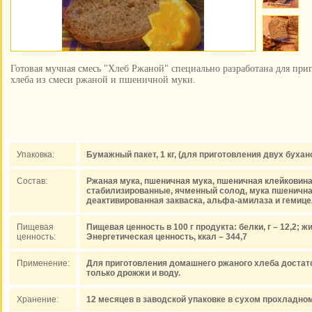
Готовая мучная смесь "Хлеб Ржаной" специально разработана для при
хлеба из смеси ржаной и пшеничной муки.
Упаковка:
Бумажный пакет, 1 кг, (для приготовления двух бухан
Состав:
Ржаная мука, пшеничная мука, пшеничная клейковина
стабилизированные, ячменный солод, мука пшенична
деактивированная закваска, альфа-амилаза и гемиц
Пищевая
Пищевая ценность в 100 г продукта: белки, г – 12,2; жир
ценность:
Энергетическая ценность, ккал – 344,7
Применение:
Для приготовления домашнего ржаного хлеба достато
только дрожжи и воду.
Хранение:
12 месяцев в заводской упаковке в сухом прохладн