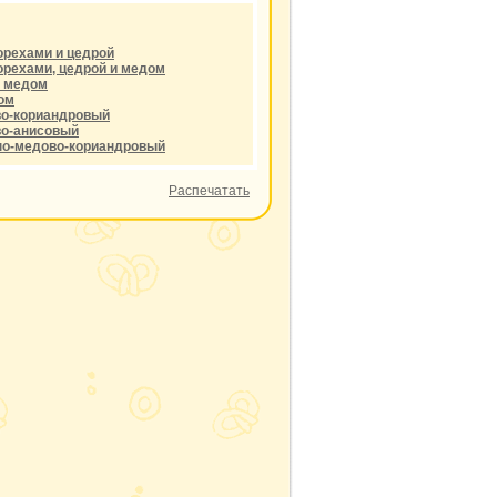
орехами и цедрой
орехами, цедрой и медом
и медом
ом
во-кориандровый
во-анисовый
но-медово-кориандровый
Распечатать