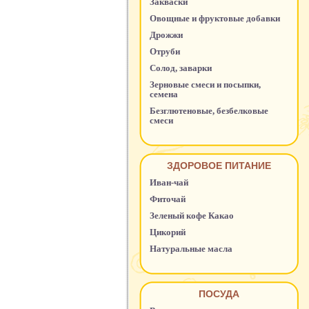
Закваски
Овощные и фруктовые добавки
Дрожжи
Отруби
Солод, заварки
Зерновые смеси и посыпки,
семена
Безглютеновые, безбелковые
смеси
ЗДОРОВОЕ ПИТАНИЕ
Иван-чай
Фиточай
Зеленый кофе Какао
Цикорий
Натуральные масла
ПОСУДА