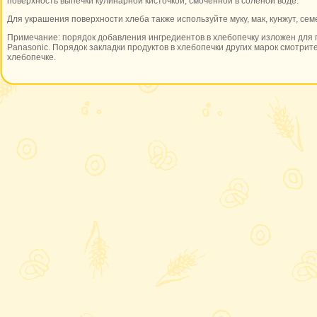
поверхность выпечки кулинарной кисточкой, смоченной в соленой воде.
Для украшения поверхности хлеба также используйте муку, мак, кунжут, се
Примечание: порядок добавления ингредиентов в хлебопечку изложен для 
Panasonic. Порядок закладки продуктов в хлебопечки других марок смотрите
хлебопечке.