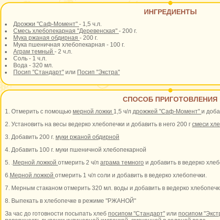
ИНГРЕДИЕНТЫ
Дрожжи "Саф-Момент"
- 1,5 ч.л.
Смесь хлебопекарная "Деревенская"
- 200 г.
Мука ржаная обдирная
- 200 г.
Мука пшеничная хлебопекарная - 100 г.
Аграм темный
- 2 ч.л.
Соль - 1 ч.л.
Вода - 320 мл.
Посип "Стандарт"
или
Посип "Экстра"
СПОСОБ ПРИГОТОВЛЕНИЯ
1. Отмерить с помощью
мерной ложки
1,5 ч/л
дрожжей "Саф-Момент"
и доба
2. Установить на весы ведерко хлебопечки и добавить в него 200 г
смеси хл
3. Добавить 200 г.
муки ржаной обдирной
4. Добавить 100 г. муки пшеничной хлебопекарной
5. .
Мерной ложкой
отмерить 2 ч/л
аграма темного
и добавить в ведерко хлеб
6.
Мерной ложкой
отмерить 1 ч/л соли и добавить в ведерко хлебопечки.
7. Мерным стаканом отмерить 320 мл. воды и добавить в ведерко хлебопечк
8. Выпекать в хлебопечке в режиме "РЖАНОЙ"
За час до готовности посыпать хлеб
посипом "Стандарт"
или
посипом "Экст