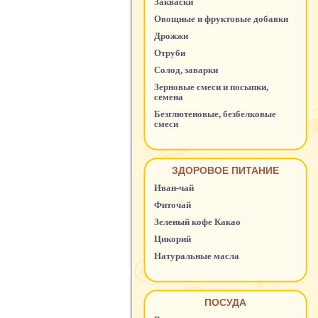
Закваски
Овощные и фруктовые добавки
Дрожжи
Отруби
Солод, заварки
Зерновые смеси и посыпки,
семена
Безглютеновые, безбелковые
смеси
ЗДОРОВОЕ ПИТАНИЕ
Иван-чай
Фиточай
Зеленый кофе Какао
Цикорий
Натуральные масла
ПОСУДА