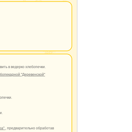
вить в ведерко хлебопечки.
ебопекарной "Деревенской"
опечки.
и.
ра"
, предварительно обработав