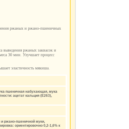
овления ржаных и ржано-пшеничных
са выведения ржаных заквасок и
меса 30 мин. Улучшает процесс
вышает эластичность мякиша.
мука пшеничная набухающая, мука
ости: ацетат кальция (Е263),
й и ржано-пшеничной муки,
ровка: ориентировочно 0,2-1,6% к