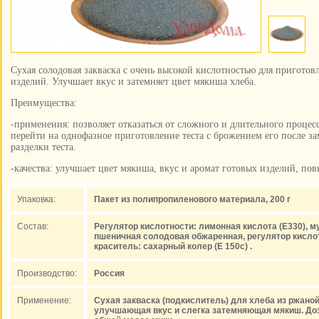
Сухая солодовая закваска с очень высокой кислотностью для пригот
изделий. Улучшает вкус и затемняет цвет мякиша хлеба.
Преимущества:
-применения: позволяет отказаться от сложного и длительного процес
перейти на однофазное приготовление теста с брожением его после за
разделки теста.
-качества: улучшает цвет мякиша, вкус и аромат готовых изделий, по
Упаковка:
Пакет из полипропиленового материала, 200 г
Состав:
Регулятор кислотности: лимонная кислота (Е330), 
пшеничная солодовая обжаренная, регулятор кислотн
краситель: сахарный колер (Е 150с) .
Производство:
Россия
Применение:
Сухая закваска (подкислитель) для хлеба из ржано
улучшающая вкус и слегка затемняющая мякиш. Дози