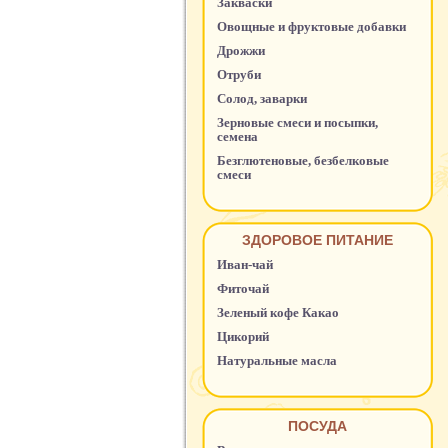
Закваски
Овощные и фруктовые добавки
Дрожжи
Отруби
Солод, заварки
Зерновые смеси и посыпки,
семена
Безглютеновые, безбелковые
смеси
ЗДОРОВОЕ ПИТАНИЕ
Иван-чай
Фиточай
Зеленый кофе Какао
Цикорий
Натуральные масла
ПОСУДА