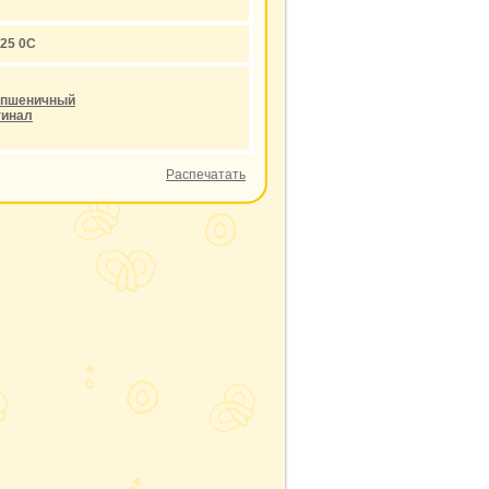
-25 0С
о-пшеничный
гинал
Распечатать