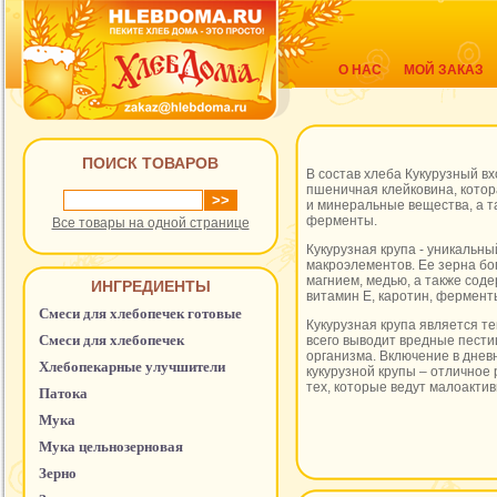
О НАС
МОЙ ЗАКАЗ
ПОИСК ТОВАРОВ
В состав хлеба Кукурузный вх
пшеничная клейковина, кото
и минеральные вещества, а т
ферменты.
Все товары на одной странице
Кукурузная крупа - уникальны
макроэлементов. Ее зерна бо
магнием, медью, а также сод
ИНГРЕДИЕНТЫ
витамин Е, каротин, фермент
Смеси для хлебопечек готовые
Кукурузная крупа является т
Смеси для хлебопечек
всего выводит вредные пести
организма. Включение в днев
Хлебопекарные улучшители
кукурузной крупы – отличное
тех, которые ведут малоакти
Патока
Мука
Мука цельнозерновая
Зерно