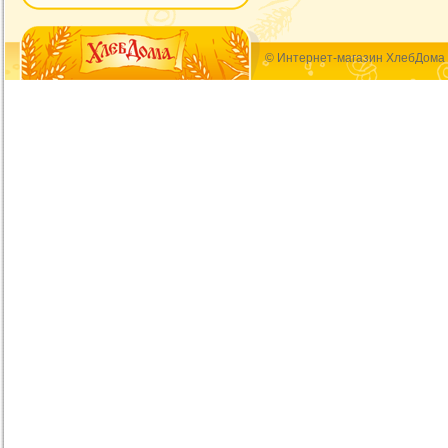
© Интернет-магазин ХлебДома