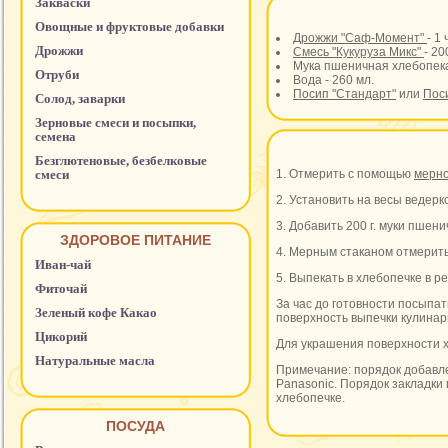
Закваски
Овощные и фруктовые добавки
Дрожжи "Саф-Момент"
- 1 
Дрожжи
Смесь "Кукуруза Микс"
- 200
Мука пшеничная хлебопекар
Отруби
Вода - 260 мл.
Посип "Стандарт"
или
Поси
Солод, заварки
Зерновые смеси и посыпки,
семена
Безглютеновые, безбелковые
смеси
1. Отмерить с помощью
мерн
2. Установить на весы ведерк
3. Добавить 200 г. муки пшен
ЗДОРОВОЕ ПИТАНИЕ
4. Мерным стаканом отмерить 
Иван-чай
5. Выпекать в хлебопечке в
Фиточай
За час до готовности посыпа
Зеленый кофе Какао
поверхность выпечки кулинар
Цикорий
Для украшения поверхности хл
Натуральные масла
Примечание: порядок добавле
Panasonic. Порядок закладки 
хлебопечке.
ПОСУДА