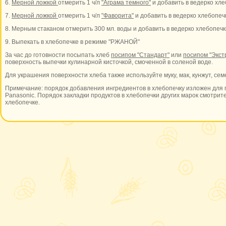
6.
Мерной ложкой
отмерить 1 ч/л
"Аграма темного"
и добавить в ведерко хле
7.
Мерной ложкой
отмерить 1 ч/л
"Фаворита"
и добавить в ведерко хлебопеч
8. Мерным стаканом отмерить 300 мл. воды и добавить в ведерко хлебопечк
9. Выпекать в хлебопечке в режиме "РЖАНОЙ"
За час до готовности посыпать хлеб
посипом "Стандарт"
или
посипом "Экст
поверхность выпечки кулинарной кисточкой, смоченной в соленой воде.
Для украшения поверхности хлеба также используйте муку, мак, кунжут, се
Примечание: порядок добавления ингредиентов в хлебопечку изложен для 
Panasonic. Порядок закладки продуктов в хлебопечки других марок смотрите
хлебопечке.