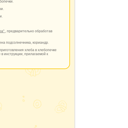
бопечки.
ки.
и.
ра"
, предварительно обработав
мена подсолнечника, кориандр.
приготовления хлеба в хлебопечке
 в инструкции, прилагаемой к