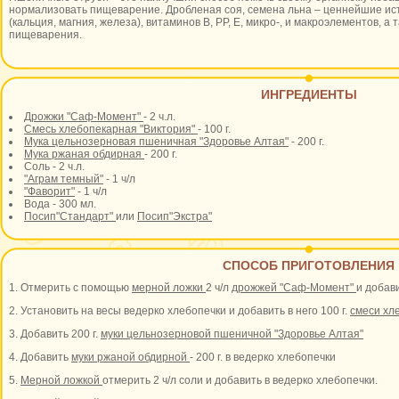
нормализовать пищеварение. Дробленая соя, семена льна – ценнейшие ис
(кальция, магния, железа), витаминов В, РР, Е, микро-, и макроэлементов, а
пищеварения.
ИНГРЕДИЕНТЫ
Дрожжи "Саф-Момент"
- 2 ч.л.
Смесь хлебопекарная "Виктория"
- 100 г.
Мука цельнозерновая пшеничная "Здоровье Алтая"
- 200 г.
Мука ржаная обдирная
- 200 г.
Соль - 2 ч.л.
"Аграм темный"
- 1 ч/л
"Фаворит"
- 1 ч/л
Вода - 300 мл.
Посип"Стандарт"
или
Посип"Экстра"
СПОСОБ ПРИГОТОВЛЕНИЯ
1. Отмерить с помощью
мерной ложки
2 ч/л
дрожжей "Саф-Момент"
и добав
2. Установить на весы ведерко хлебопечки и добавить в него 100 г.
смеси хл
3. Добавить 200 г.
муки цельнозерновой пшеничной "Здоровье Алтая"
4. Добавить
муки ржаной обдирной
- 200 г. в ведерко хлебопечки
5.
Мерной ложкой
отмерить 2 ч/л соли и добавить в ведерко хлебопечки.