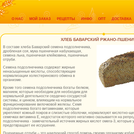
О НАС
МОЙ ЗАКАЗ
РЕЦЕПТЫ
ИНФО
ОПТ
ДОСТАВКА
ХЛЕБ БАВАРСКИЙ РЖАНО-ПШЕН
В составе хлеба Баварский семена подсолнечника,
дробленая соя, мука пшеничная набухающая,
семена льна, пшеничная клейковина, пшеничные
отруби.
Семена подсолнечника содержат жирные
ненасыщенные кислоты, способствующие
нормализации холестеринового обмена в
организме.
Кроме того семена подсолнечника богаты белком,
магнием, которые необходим для необходим для
нормальной деятельности сердечно-сосудистой
системы, и цинком, влияющим на нормальное
функционирование вилочковой железы. Семя
подсолнечника богато витаминами, которые
укрепляют кожный покров и слизистые оболочки, нормализуют кислотно-ще
семечках витамина Е, недостаток которого негативно сказывается на репр
подсолнечника - замечательный источник жирных кислот омега-3, которые у
предотвращает ее иссушение.
Пшеничные отруби – это наилучший способ помочь своему организму избав