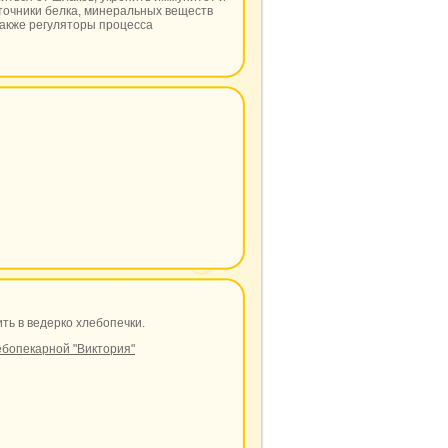
точники белка, минеральных веществ
 также регуляторы процесса
ить в ведерко хлебопечки.
ебопекарной "Виктория"