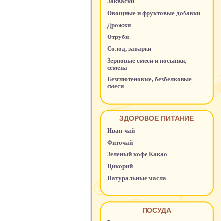
Закваски
Овощные и фруктовые добавки
Дрожжи
Отруби
Солод, заварки
Зерновые смеси и посыпки,
семена
Безглютеновые, безбелковые
смеси
ЗДОРОВОЕ ПИТАНИЕ
Иван-чай
Фиточай
Зеленый кофе Какао
Цикорий
Натуральные масла
ПОСУДА