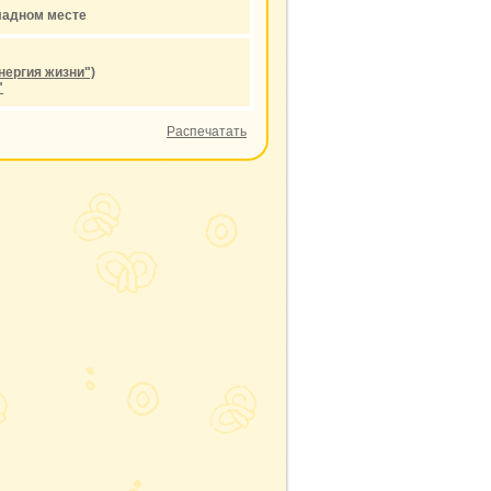
хладном месте
нергия жизни")
"
Распечатать