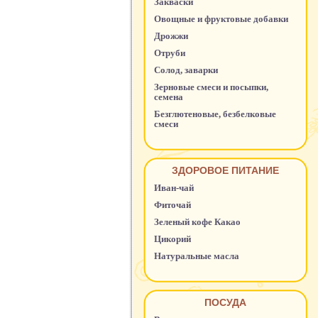
Закваски
Овощные и фруктовые добавки
Дрожжи
Отруби
Солод, заварки
Зерновые смеси и посыпки,
семена
Безглютеновые, безбелковые
смеси
ЗДОРОВОЕ ПИТАНИЕ
Иван-чай
Фиточай
Зеленый кофе Какао
Цикорий
Натуральные масла
ПОСУДА