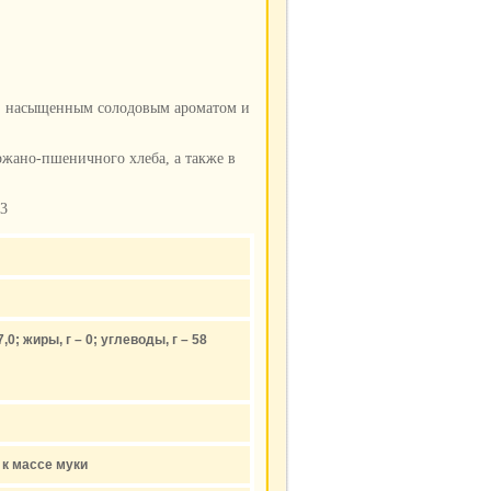
й, насыщенным солодовым ароматом и
ржано-пшеничного хлеба, а также в
:3
,0; жиры, г – 0; углеводы, г – 58
 к массе муки