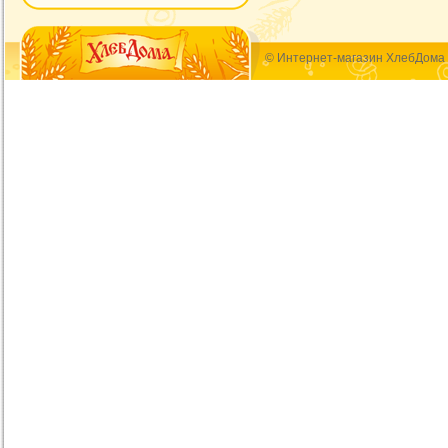
© Интернет-магазин ХлебДома