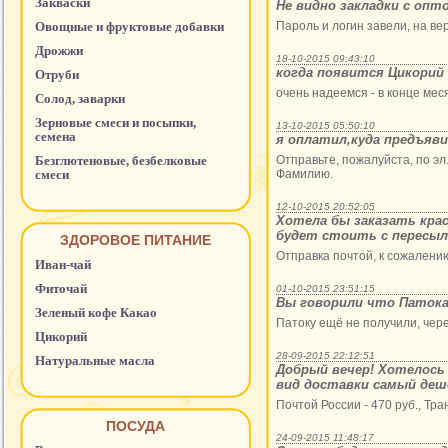
Закваски
Не видно закладки с опт
Овощные и фруктовые добавки
Пароль и логин завели, на вер
Дрожжи
18-10-2015 09:43:10
когда появится Цикорий
Отруби
очень надеемся - в конце мес
Солод, заварки
Зерновые смеси и посыпки,
13-10-2015 05:50:10
семена
я оплатил,куда предъяв
Безглютеновые, безбелковые
Отправьте, пожалуйста, по э
смеси
Фамилию.
12-10-2015 20:52:05
Хотела бы заказать крас
будет стоить с пересыл
ЗДОРОВОЕ ПИТАНИЕ
Отправка почтой, к сожалению
Иван-чай
Фиточай
01-10-2015 23:51:15
Вы говорили что Патока
Зеленый кофе Какао
Патоку ещё не получили, чер
Цикорий
28-09-2015 22:12:51
Натуральные масла
Добрый вечер! Хотелось 
вид доставки самый де
Почтой России - 470 руб., Тр
ПОСУДА
24-09-2015 11:48:17