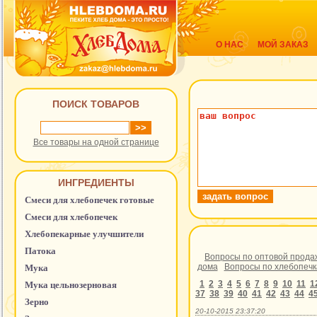
О НАС
МОЙ ЗАКАЗ
ПОИСК ТОВАРОВ
Все товары на одной странице
ИНГРЕДИЕНТЫ
Смеси для хлебопечек готовые
Смеси для хлебопечек
Хлебопекарные улучшители
Патока
Вопросы по оптовой прода
дома
Вопросы по хлебопеч
Мука
1
2
3
4
5
6
7
8
9
10
11
1
Мука цельнозерновая
37
38
39
40
41
42
43
44
4
Зерно
20-10-2015 23:37:20